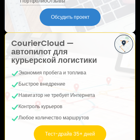
Портфолио
Отзывы
ю
Обсудить проект
CourierCloud —
автопилот для
курьерской логистики
Экономия пробега и топлива
Быстрое внедрение
Навигатор не требует Интернета
Контроль курьеров
Любое количество маршрутов
Тест-драйв 35+ дней