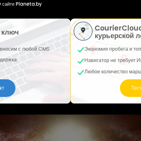
 сайте Planeta.by
CourierClou
 ключ
курьерской л
еносим с любой CMS
Экономия пробега и то
держка
Навигатор не требует И
Любое количество мар
кт
Тес