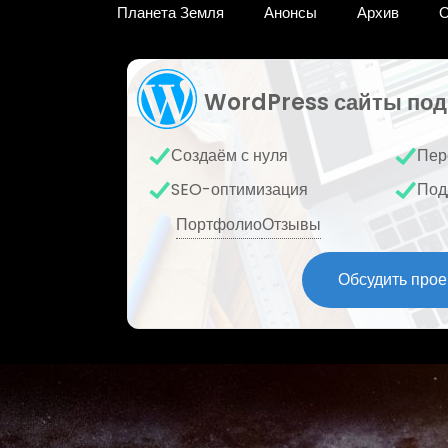
Планета Земля
Анонсы
Архив
О
WordPress сайты под
Создаём с нуля
Пер
SEO-оптимизация
Под
Портфолио
Отзывы
Обсудить прое