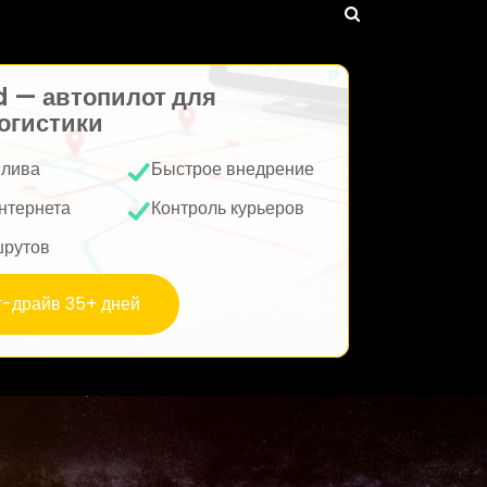
d — автопилот для
огистики
плива
Быстрое внедрение
нтернета
Контроль курьеров
шрутов
т-драйв 35+ дней