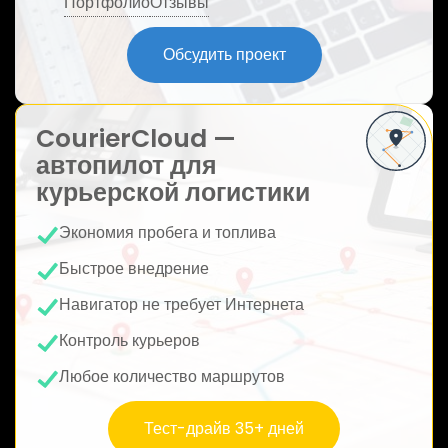
Портфолио
Отзывы
ю
Обсудить проект
CourierCloud —
автопилот для
курьерской логистики
Экономия пробега и топлива
Быстрое внедрение
Навигатор не требует Интернета
Контроль курьеров
Любое количество маршрутов
Тест-драйв 35+ дней