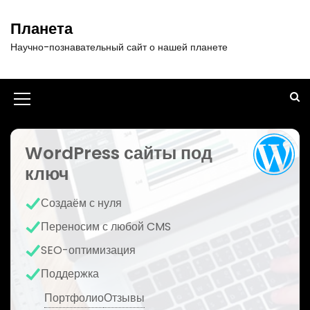
П
е
Планета
р
Научно-познавательный сайт о нашей планете
е
й
т
и
И
к
к
с
о
WordPress сайты под
о
д
ключ
н
е
р
к
Создаём с нуля
ж
а
и
Переносим с любой CMS
м
м
SEO-оптимизация
о
е
м
Поддержка
у
н
Портфолио
Отзывы