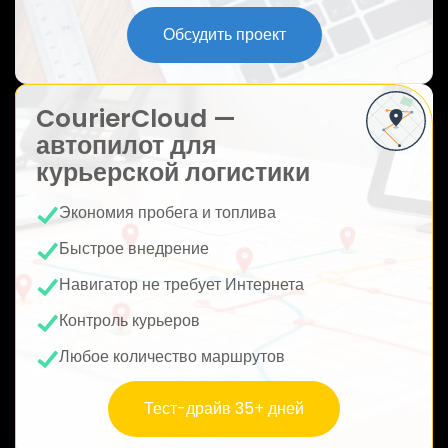
ю
Обсудить проект
CourierCloud —
автопилот для
курьерской логистики
Экономия пробега и топлива
Быстрое внедрение
Навигатор не требует Интернета
Контроль курьеров
Любое количество маршрутов
Тест-драйв 35+ дней