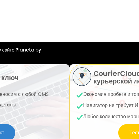
 сайте Planeta.by
CourierClou
 ключ
курьерской л
еносим с любой CMS
Экономия пробега и то
держка
Навигатор не требует И
Любое количество мар
кт
Тес