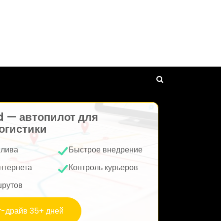
d — автопилот для
огистики
плива
Быстрое внедрение
нтернета
Контроль курьеров
шрутов
т-драйв 35+ дней