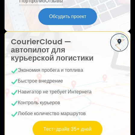
Портфолио
Отзывы
ю
Обсудить проект
CourierCloud —
автопилот для
курьерской логистики
Экономия пробега и топлива
Быстрое внедрение
Навигатор не требует Интернета
Контроль курьеров
Любое количество маршрутов
Тест-драйв 35+ дней