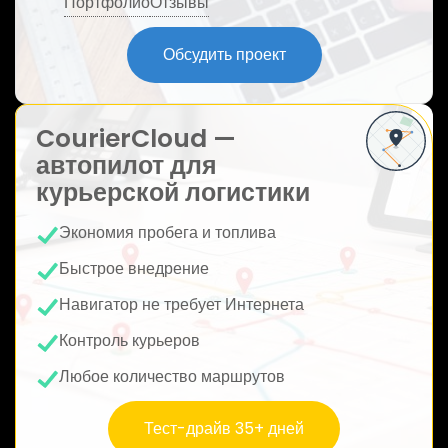
Портфолио
Отзывы
ю
Обсудить проект
CourierCloud —
автопилот для
курьерской логистики
Экономия пробега и топлива
Быстрое внедрение
Навигатор не требует Интернета
Контроль курьеров
Любое количество маршрутов
Тест-драйв 35+ дней