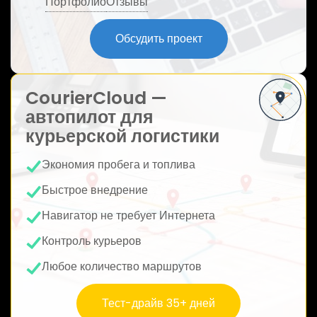
Портфолио
Отзывы
ю
Обсудить проект
CourierCloud —
автопилот для
курьерской логистики
Экономия пробега и топлива
Быстрое внедрение
Навигатор не требует Интернета
Контроль курьеров
Любое количество маршрутов
Тест-драйв 35+ дней