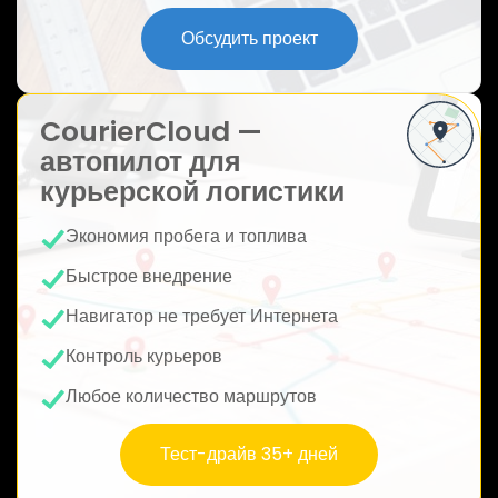
ю
Обсудить проект
CourierCloud —
автопилот для
курьерской логистики
Экономия пробега и топлива
Быстрое внедрение
Навигатор не требует Интернета
Контроль курьеров
Любое количество маршрутов
Тест-драйв 35+ дней