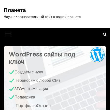
П
е
Планета
р
Научно-познавательный сайт о нашей планете
е
й
т
и
И
к
к
с
о
WordPress сайты под
о
д
ключ
н
е
р
к
Создаём с нуля
ж
а
и
Переносим с любой CMS
м
м
SEO-оптимизация
о
е
м
Поддержка
у
н
Портфолио
Отзывы