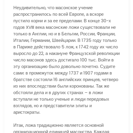
Неудивительно, что масонское учение
распространилось по всей Европе, а вскоре
пустило корни и за ее пределами. В конце 30-х
годов XVIII века масонские ложи существовали не
только в Англии, но и в Бельгии, России, Франции,
Италии, Германии, Швейцарии. В 1735 году только
в Париже действовало 5 лож, к 1742 году их число
выросло до 22, а накануне Французской революции
число масонов здесь достигало 100 тыс. Войти в
эту организацию было довольно почетно. Судите
сами: в промежуток между 1737 и 1907 годами в
братстве состояли 16 английских принцев, четверо
из них впоследствии были коронованы. Так же
обстояли дела и в других странах – в ложи
вступали не только ученые и люди передовых
взглядов, но и представители элиты и
аристократы.
Итак, ложа традиционно является основной
организационной единицей масонства. Каждая