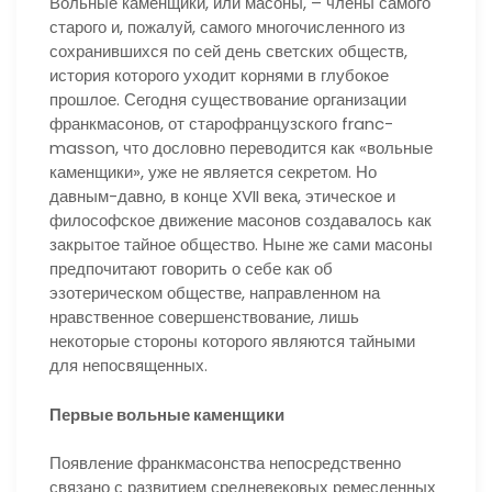
Вольные каменщики, или масоны, – члены самого
старого и, пожалуй, самого многочисленного из
сохранившихся по сей день светских обществ,
история которого уходит корнями в глубокое
прошлое. Сегодня существование организации
франкмасонов, от старофранцузского franc-
masson, что дословно переводится как «вольные
каменщики», уже не является секретом. Но
давным-давно, в конце XVII века, этическое и
философское движение масонов создавалось как
закрытое тайное общество. Ныне же сами масоны
предпочитают говорить о себе как об
эзотерическом обществе, направленном на
нравственное совершенствование, лишь
некоторые стороны которого являются тайными
для непосвященных.
Первые вольные каменщики
Появление франкмасонства непосредственно
связано с развитием средневековых ремесленных