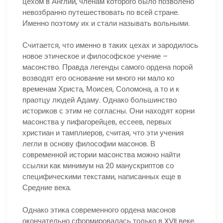
цехом в Англии, членам которого было позволено
невозбранно путешествовать по всей стране.
Именно поэтому их и стали называть вольными.
Считается, что именно в таких цехах и зародилось
новое этическое и философское учение –
масонство. Правда легенды самого ордена порой
возводят его основание ни много ни мало ко
временам Христа, Моисея, Соломона, а то и к
праотцу людей Адаму. Однако большинство
историков с этим не согласны. Они находят корни
масонства у пифагорейцев, ессеев, первых
христиан и тамплиеров, считая, что эти учения
легли в основу философии масонов. В
современной истории масонства можно найти
ссылки как минимум на 20 манускриптов со
специфическими текстами, написанных еще в
Средние века.
Однако этика современного ордена масонов
окончательно сформировалась только в XVII веке.