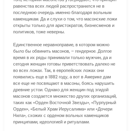
равенства всех людей распространился не в
последнюю очередь именно благодаря вольным
каменщикам. Да и слухи о том, что масонские ложи
открыты только для аристократов, бизнесменов и
политиков, тоже неверны.
Единственное неравноправие, в котором можно
было бы обвинить масонов, – гендерное. Долгое
время в их ряды принимали только мужчин, да и
сегодня женщин готовы приветствовать далеко не
во всех ложах. Так, в европейских ложах они
появились еще в 1882 году, а вот в Америке дам
все еще не посвящают в масоны, боясь нарушить
древние устои. Однако для женщин под эгидой
масонов создается множество других организаций,
таких как «Орден Восточной Звезды», «Пурпурный
Орден», «Белый Храм Иерусалима» или «Дочери
Нила», схожих с орденом вольных каменщиков
принципами, идеологией и ритуалами.