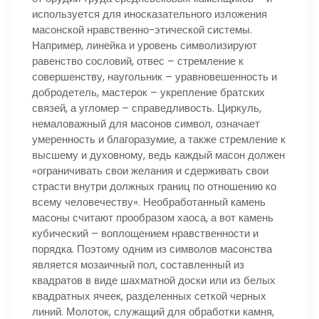
используется для иносказательного изложения
масонской нравственно-этической системы.
Например, линейка и уровень символизируют
равенство сословий, отвес – стремление к
совершенству, наугольник – уравновешенность и
добродетель, мастерок – укрепление братских
связей, а угломер – справедливость. Циркуль,
немаловажный для масонов символ, означает
умеренность и благоразумие, а также стремление к
высшему и духовному, ведь каждый масон должен
«ограничивать свои желания и сдерживать свои
страсти внутри должных границ по отношению ко
всему человечеству». Необработанный камень
масоны считают прообразом хаоса, а вот камень
кубический – воплощением нравственности и
порядка. Поэтому одним из символов масонства
является мозаичный пол, составленный из
квадратов в виде шахматной доски или из белых
квадратных ячеек, разделенных сеткой черных
линий. Молоток, служащий для обработки камня,