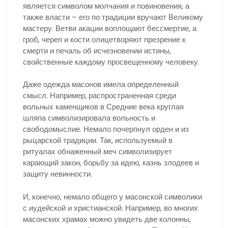
является символом молчания и повиновения, а
также власти – его по традиции вручают Великому
мастеру. Ветви акации воплощают бессмертие, а
гроб, череп и кости олицетворяют презрение к
смерти и печаль об исчезновении истины,
свойственные каждому просвещенному человеку.
Даже одежда масонов имела определенный
смысл. Например, распространенная среди
вольных каменщиков в Средние века круглая
шляпа символизировала вольность и
свободомыслие. Немало почерпнул орден и из
рыцарской традиции. Так, используемый в
ритуалах обнаженный меч символизирует
карающий закон, борьбу за идею, казнь злодеев и
защиту невинности.
И, конечно, немало общего у масонской символики
с иудейской и христианской. Например, во многих
масонских храмах можно увидеть две колонны,