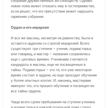
собрания дружественных ей сообществ. Однако
новая ложа может отказать ему в гостеприимстве,
если решит, что его присутствие может нарушить
гармонию собрания.
Орден и его иерархия
И все же масоны, несмотря на равенство, были и
остаются орденом со строгой иерархией. Всего
существуют три степени – ученик, подмастерье,
или товарищ, и мастер – названия сохранились
еще с цеховых времен. Учениками считаются
кандидаты в масоны, еще не посвященные в
тайны. Подмастерья – это те, кто уже некоторое
время состоит в ордене, но еще проходит обучение
у более опытных коллег. И, наконец, мастерами
именуют тех, кто прошел обучение и посвящен во
все тайны ордена.
Чаще всего сроки пребывания на ступени ученика
и подмастерья в каждой отдельной ложе строго