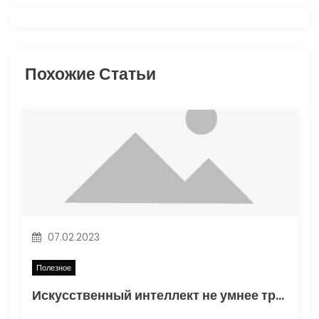
а
ц
и
Похожие Статьи
я
п
о
з
а
07.02.2023
п
Полезное
и
Искусственный интеллект не умнее трехлетнего ребенка