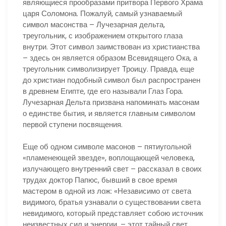
являющиеся прообразами притвора Первого Храма
царя Соломона. Пожалуй, самый узнаваемый
символ масонства – Лучезарная дельта,
треугольник, с изображением открытого глаза
внутри. Этот символ заимствован из христианства
– здесь он является образом Всевидящего Ока, а
треугольник символизирует Троицу. Правда, еще
до христиан подобный символ был распространен
в древнем Египте, где его называли Глаз Гора.
Лучезарная Дельта призвана напоминать масонам
о единстве бытия, и является главным символом
первой ступени посвящения.
Еще об одном символе масонов – пятиугольной
«пламенеющей звезде», воплощающей человека,
излучающего внутренний свет – рассказал в своих
трудах доктор Папюс, бывший в свое время
мастером в одной из лож: «Независимо от света
видимого, братья узнавали о существовании света
невидимого, который представляет собою источник
неизвестных сил и энергии, – этот тайный свет,