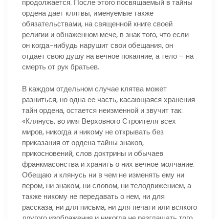
продолжается. После этого посвящаемый в тайны
ордена дает клятвы, именуемые также
обязательствами, на священной книге своей
религии и обнаженном мече, в знак того, что если
он когда-нибудь нарушит свои обещания, он
отдает свою душу на вечное покаяние, а тело – на
смерть от рук братьев.
В каждом отдельном случае клятва может
разниться, но одна ее часть, касающаяся хранения
тайн ордена, остается неизменной и звучит так:
«Клянусь, во имя Верховного Строителя всех
миров, никогда и никому не открывать без
приказания от ордена тайны знаков,
прикосновений, слов доктрины и обычаев
франкмасонства и хранить о них вечное молчание.
Обещаю и клянусь ни в чем не изменять ему ни
пером, ни знаком, ни словом, ни телодвижением, а
также никому не передавать о нем, ни для
рассказа, ни для письма, ни для печати или всякого
другого изображения и никогда не разглашать того,