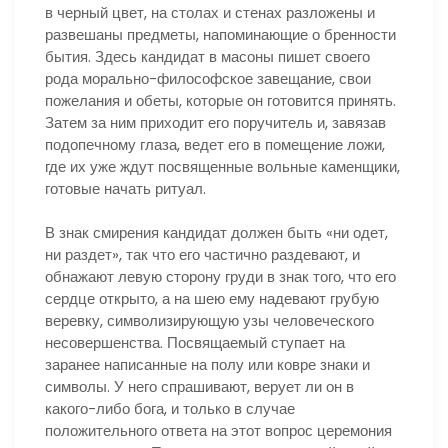
в черный цвет, на столах и стенах разложены и
развешаны предметы, напоминающие о бренности
бытия. Здесь кандидат в масоны пишет своего
рода морально-философское завещание, свои
пожелания и обеты, которые он готовится принять.
Затем за ним приходит его поручитель и, завязав
подопечному глаза, ведет его в помещение ложи,
где их уже ждут посвященные вольные каменщики,
готовые начать ритуал.
В знак смирения кандидат должен быть «ни одет,
ни раздет», так что его частично раздевают, и
обнажают левую сторону груди в знак того, что его
сердце открыто, а на шею ему надевают грубую
веревку, символизирующую узы человеческого
несовершенства. Посвящаемый ступает на
заранее написанные на полу или ковре знаки и
символы. У него спрашивают, верует ли он в
какого-либо бога, и только в случае
положительного ответа на этот вопрос церемония