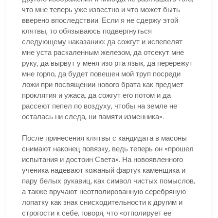
что мне теперь уже известно и что может быть
вверено впоследствии. Если я не сдержу этой
клятвы, то обязываюсь подвергнуться
следующему наказанию: да сожгут и испепелят
мне уста раскаленным железом, да отсекут мне
руку, да вырвут у меня изо рта язык, да перережут
мне горло, да будет повешен мой труп посреди
ложи при посвящении нового брата как предмет
проклятия и ужаса, да сожгут его потом и да
рассеют пепел по воздуху, чтобы на земле не
осталась ни следа, ни памяти изменника».
После принесения клятвы с кандидата в масоны
снимают наконец повязку, ведь теперь он «прошел
испытания и достоин Света». На новоявленного
ученика надевают кожаный фартук каменщика и
пару белых рукавиц, как символ чистых помыслов,
а также вручают неотполированную серебряную
лопатку как знак снисходительности к другим и
строгости к себе, говоря, что «отполирует ее