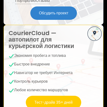
Портфолио
Отзывы
ю
Обсудить проект
CourierCloud —
автопилот для
курьерской логистики
Экономия пробега и топлива
Быстрое внедрение
Навигатор не требует Интернета
Контроль курьеров
Любое количество маршрутов
Тест-драйв 35+ дней