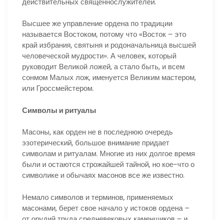
действительных священнослужителей.
Высшее же управление ордена по традиции
называется Востоком, потому что «Восток – это
край избрания, святыня и родоначальница высшей
человеческой мудрости». А человек, который
руководит Великой ложей, а стало быть, и всем
сонмом Малых лож, именуется Великим мастером,
или Гроссмейстером.
Символы и ритуалы
Масоны, как орден не в последнюю очередь
эзотерический, большое внимание придает
символам и ритуалам. Многие из них долгое время
были и остаются строжайшей тайной, но кое-что о
символике и обычаях масонов все же известно.
Немало символов и терминов, применяемых
масонами, берет свое начало у истоков ордена –
от орудий труда средневековых каменщиков – и