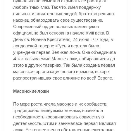
буквально невозможно скрывать ее работу от
любопытных глаз. Так что, имея поддержку
сильных и влиятельных людей, братство решило
наконец обнародовать свое существование.
Современный орден вольных каменщиков
официально был основан в начале XVIII века. В
День св. Иоанна Крестителя, 24 июня 1717 года, в
лондонской таверне «Гусь и вертел» была
учреждена первая Великая ложа. Она объединила
4 так называемые Малые ложи, собиравшиеся до
этого в других тавернах. Так была создана первая
масонская организация нового времени, вскоре
распространившая свое влияние по всей Европе.
Масонские ложи
По мере роста числа масонов и их сообществ,
традиционно именуемых ложами, возникала
необходимость координировать совместную
деятельность. Этим и занималась первая Великая
ложа. Ее торжественно обставленные ежегодные