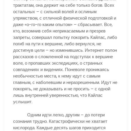
трактатам, она держит на себе только богов. Всех
остальных – с сильной волей и ослиным
упрямством, с отличной физической подготовкой и
даже «о-го-го каким опытом» – сбрасывает. Все,
кто, возомнив себя неприкасаемым и презрев
запреты, совершал попытку покорить Кайлас, либо
погиб на пути к вершине, либо вернулся, не
достигнув цели – но изменившись. Интернет полон
рассказов о сломленной на подступах к вершине
воле, о пропавших экспедициях, о странных
совпадениях и видениях. Поневоле проникаясь
необычностью места, к нему идут с самым
главным, с наболевшим и неразрешенным. Идут не
покорять, не доказывать и не просить – с одной
лишь внутренней уверенностью, что Кайлас
услышит.
Одним идти легко, другим – до потери
сознания трудно. Катастрофически не хватает
кислорода. Каждые десять шагов приходится