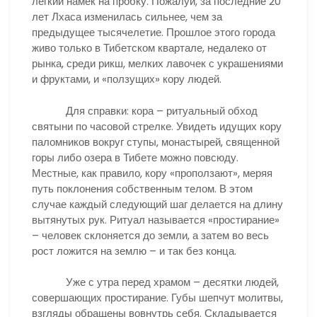
легкий намек на пробку. Пожалуй, за последние 20
лет Лхаса изменилась сильнее, чем за
предыдущее тысячелетие. Прошлое этого города
живо только в Тибетском квартале, недалеко от
рынка, среди рикш, мелких лавочек с украшениями
и фруктами, и «ползущих» кору людей.
Для справки: кора – ритуальный обход
святыни по часовой стрелке. Увидеть идущих кору
паломников вокруг ступы, монастырей, священной
горы либо озера в Тибете можно повсюду.
Местные, как правило, кору «проползают», меряя
путь поклонения собственным телом. В этом
случае каждый следующий шаг делается на длину
вытянутых рук. Ритуал называется «простирание»
– человек склоняется до земли, а затем во весь
рост ложится на землю – и так без конца.
Уже с утра перед храмом – десятки людей,
совершающих простирание. Губы шепчут молитвы,
взгляды обращены вовнутрь себя. Складывается