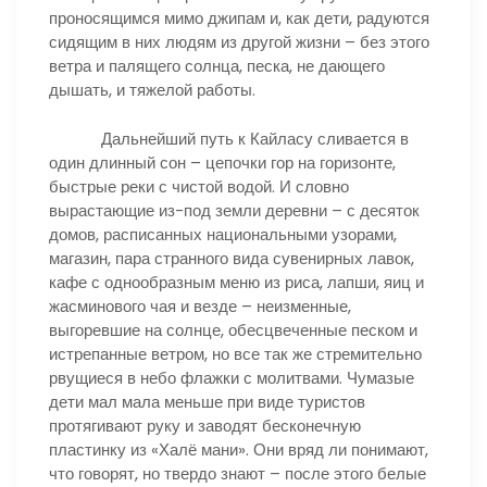
проносящимся мимо джипам и, как дети, радуются
сидящим в них людям из другой жизни – без этого
ветра и палящего солнца, песка, не дающего
дышать, и тяжелой работы.
Дальнейший путь к Кайласу сливается в
один длинный сон – цепочки гор на горизонте,
быстрые реки с чистой водой. И словно
вырастающие из-под земли деревни – с десяток
домов, расписанных национальными узорами,
магазин, пара странного вида сувенирных лавок,
кафе с однообразным меню из риса, лапши, яиц и
жасминового чая и везде – неизменные,
выгоревшие на солнце, обесцвеченные песком и
истрепанные ветром, но все так же стремительно
рвущиеся в небо флажки с молитвами. Чумазые
дети мал мала меньше при виде туристов
протягивают руку и заводят бесконечную
пластинку из «Халё мани». Они вряд ли понимают,
что говорят, но твердо знают – после этого белые