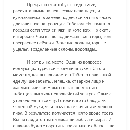
Прекрасный автобус с сиденьями,
рассчитанными на невысоких непальцев, и
нуждающейся в замене подвеской за пять часов
доставит вас на границу с Тибетом. На память от
поездки останутся синяки на коленках. Но ехать
интересно. Чем выше поднимаешься в горы, тем
прекраснее пейзажи. Зеленые долины, горные
ущелья, возделанные склоны, водопады…
И вот вы на месте. Один из вопросов,
волнующих туристов – здешняя кухня. С того
момента, как вы попадаете в Тибет, о привычной
еде лучше забыть. Лепешка, отварное яйцо и
жасминовый чай – именно так, по мнению
тибетцев, выглядит европейский завтрак. Сами с
утра они едят тсампу. Готовится это блюдо из
ячменной муки, ячьего масла и чая или ячменного
пива. В результате получается нечто вроде теста.
Вы не найдете там ни мяса, ни рыбы, ни сыра… И
сначала будете воротить нос от многих блюд – но