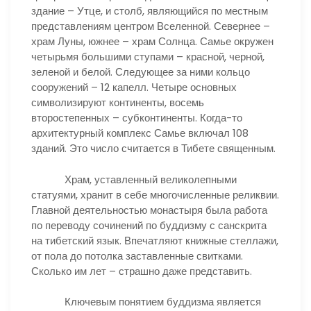
здание – Утце, и столб, являющийся по местным
представлениям центром Вселенной. Севернее –
храм Луны, южнее – храм Солнца. Самье окружен
четырьмя большими ступами – красной, черной,
зеленой и белой. Следующее за ними кольцо
сооружений – 12 капелл. Четыре основных
символизируют континенты, восемь
второстепенных – субконтиненты. Когда-то
архитектурный комплекс Самье включал 108
зданий. Это число считается в Тибете священным.
Храм, уставленный великолепными
статуями, хранит в себе многочисленные реликвии.
Главной деятельностью монастыря была работа
по переводу сочинений по буддизму с санскрита
на тибетский язык. Впечатляют книжные стеллажи,
от пола до потолка заставленные свитками.
Сколько им лет – страшно даже представить.
Ключевым понятием буддизма является