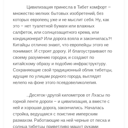
Цивилизация принесла в Тибет комфорт –
множество мелких бытовых изобретений, без
которых европеец уже и не мыслит себя. Ну, как
это – нет туалетной бумаги или влажных
салфеток, или солнцезащитного крема, или
кондиционера? Или дорога взяла и закончилась?!
Китайцы отлично знают, что европейцы этого не
понимают. И строят дорогу. И благоустраивают по
своему разумению городки, и создают по
китайскому образу и подобию инфраструктуру.
Сохраняющие свой традиционный облик тибетцы,
идущие по улицам родного города, выглядят
нелепо на фоне этого псевдовеликолепия.
…Десяток-другой километров от Лхасы по
горной ленте дороги – и цивилизация, а вместе с
ней и хорошая дорога, закончились. Началась
стройка, ведущаяся с поистине имперским
размахом. Работающие на ней черные от песка и
солнца тибетцы приветливо машут руками