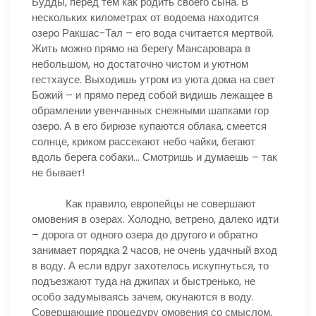
Будды, перед тем как родить своего сына. В
нескольких километрах от водоема находится
озеро Ракшас-Тал – его вода считается мертвой.
Жить можно прямо на берегу Мансаровара в
небольшом, но достаточно чистом и уютном
гестхаусе. Выходишь утром из уюта дома на свет
Божий – и прямо перед собой видишь лежащее в
обрамлении увенчанных снежными шапками гор
озеро. А в его бирюзе купаются облака, смеется
солнце, криком рассекают небо чайки, бегают
вдоль берега собаки… Смотришь и думаешь – так
не бывает!
Как правило, европейцы не совершают
омовения в озерах. Холодно, ветрено, далеко идти
– дорога от одного озера до другого и обратно
занимает порядка 2 часов, не очень удачный вход
в воду. А если вдруг захотелось искупнуться, то
подъезжают туда на джипах и быстренько, не
особо задумываясь зачем, окунаются в воду.
Совершающие процедуру омовения со смыслом,