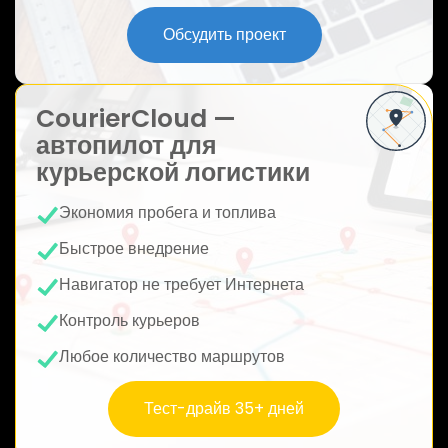
ю
Обсудить проект
CourierCloud —
автопилот для
курьерской логистики
Экономия пробега и топлива
Быстрое внедрение
Навигатор не требует Интернета
Контроль курьеров
Любое количество маршрутов
Тест-драйв 35+ дней