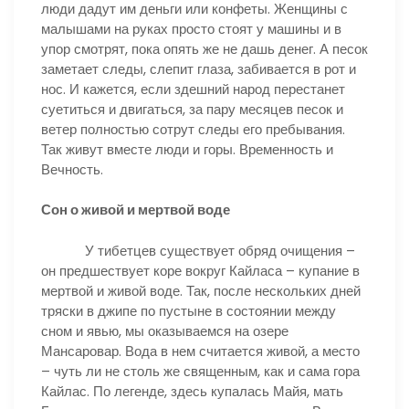
люди дадут им деньги или конфеты. Женщины с
малышами на руках просто стоят у машины и в
упор смотрят, пока опять же не дашь денег. А песок
заметает следы, слепит глаза, забивается в рот и
нос. И кажется, если здешний народ перестанет
суетиться и двигаться, за пару месяцев песок и
ветер полностью сотрут следы его пребывания.
Так живут вместе люди и горы. Временность и
Вечность.
Сон о живой и мертвой воде
У тибетцев существует обряд очищения –
он предшествует коре вокруг Кайласа – купание в
мертвой и живой воде. Так, после нескольких дней
тряски в джипе по пустыне в состоянии между
сном и явью, мы оказываемся на озере
Мансаровар. Вода в нем считается живой, а место
– чуть ли не столь же священным, как и сама гора
Кайлас. По легенде, здесь купалась Майя, мать