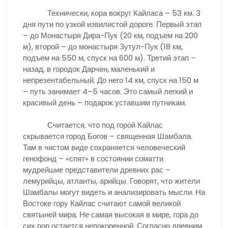
Технически, кора вокруг Кайласа – 53 км. 3
дня пути по узкой извилистой дороге. Первый этап
– до Монастыря Дира-Пук (20 км, подъем на 200
м), второй – до монастыря Зутул-Пук (18 км,
подъем на 550 м, спуск на 600 м). Третий этап –
назад, в городок Дарчен, маленький и
непрезентабельный. До него 14 км, спуск на 150 м
– путь занимает 4–5 часов. Это самый легкий и
красивый день – подарок уставшим путникам.
Считается, что под горой Кайлас
скрывается город Богов – священная Шамбала.
Там в чистом виде сохраняется человеческий
генофонд – «спят» в состоянии соматти
мудрейшие представители древних рас –
лемурийцы, атланты, арийцы. Говорят, что жители
Шамбалы могут видеть и анализировать мысли. На
Востоке гору Кайлас считают самой великой
святыней мира. Не самая высокая в мире, гора до
сих пор остается непокоренной. Согласно древним