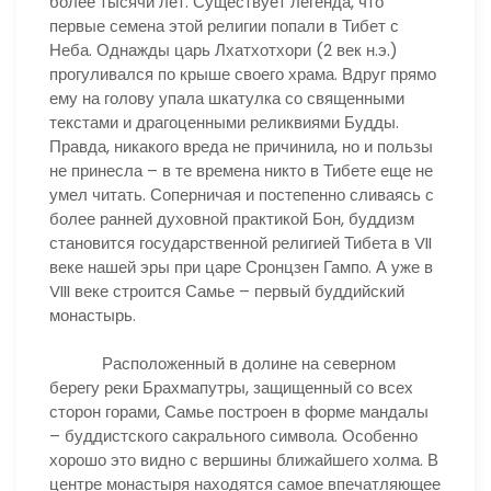
более тысячи лет. Существует легенда, что
первые семена этой религии попали в Тибет с
Неба. Однажды царь Лхатхотхори (2 век н.э.)
прогуливался по крыше своего храма. Вдруг прямо
ему на голову упала шкатулка со священными
текстами и драгоценными реликвиями Будды.
Правда, никакого вреда не причинила, но и пользы
не принесла – в те времена никто в Тибете еще не
умел читать. Соперничая и постепенно сливаясь с
более ранней духовной практикой Бон, буддизм
становится государственной религией Тибета в VII
веке нашей эры при царе Сронцзен Гампо. А уже в
VIII веке строится Самье – первый буддийский
монастырь.
Расположенный в долине на северном
берегу реки Брахмапутры, защищенный со всех
сторон горами, Самье построен в форме мандалы
– буддистского сакрального символа. Особенно
хорошо это видно с вершины ближайшего холма. В
центре монастыря находятся самое впечатляющее