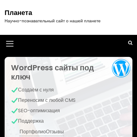
П
е
Планета
р
Научно-познавательный сайт о нашей планете
е
й
т
и
И
к
к
с
о
WordPress сайты под
о
д
ключ
н
е
р
к
Создаём с нуля
ж
а
и
Переносим с любой CMS
м
м
SEO-оптимизация
о
е
м
Поддержка
у
н
Портфолио
Отзывы