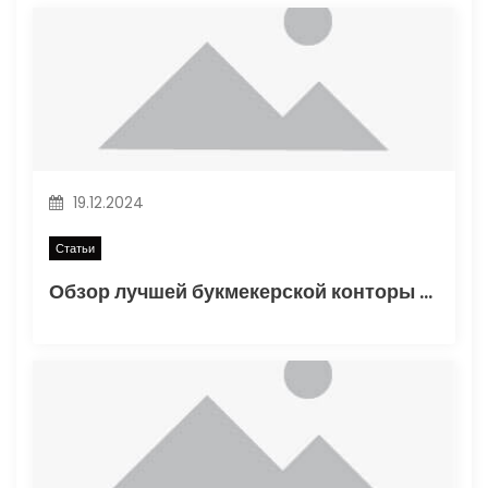
п
о
з
а
п
19.12.2024
и
Статьи
Обзор лучшей букмекерской конторы Винлайн в России
с
я
м