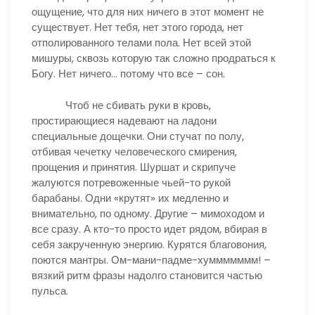
ощущение, что для них ничего в этот момент не
существует. Нет тебя, нет этого города, нет
отполированного телами пола. Нет всей этой
мишуры, сквозь которую так сложно продраться к
Богу. Нет ничего… потому что все – сон.
Чтоб не сбивать руки в кровь,
простирающиеся надевают на ладони
специальные дощечки. Они стучат по полу,
отбивая чечетку человеческого смирения,
прощения и принятия. Шуршат и скрипуче
жалуются потревоженные чьей-то рукой
барабаны. Одни «крутят» их медленно и
внимательно, по одному. Другие – мимоходом и
все сразу. А кто-то просто идет рядом, вбирая в
себя закрученную энергию. Курятся благовония,
поются мантры. Ом-мани-падме-хуммммммм! –
вязкий ритм фразы надолго становится частью
пульса.