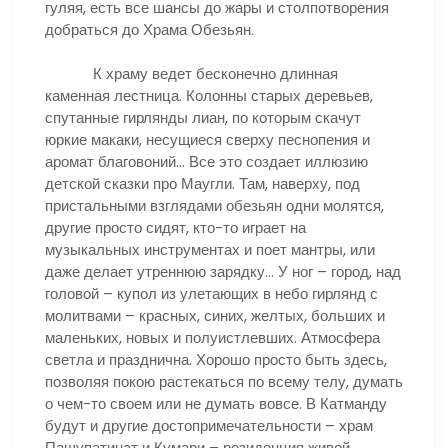
гуляя, есть все шансы до жары и столпотворения
добраться до Храма Обезьян.
К храму ведет бесконечно длинная
каменная лестница. Колонны старых деревьев,
спутанные гирлянды лиан, по которым скачут
юркие макаки, несущиеся сверху песнопения и
аромат благовоний… Все это создает иллюзию
детской сказки про Маугли. Там, наверху, под
пристальными взглядами обезьян одни молятся,
другие просто сидят, кто-то играет на
музыкальных инструментах и поет мантры, или
даже делает утреннюю зарядку… У ног – город, над
головой – купол из улетающих в небо гирлянд с
молитвами – красных, синих, желтых, больших и
маленьких, новых и полуистлевших. Атмосфера
светла и празднична. Хорошо просто быть здесь,
позволяя покою растекаться по всему телу, думать
о чем-то своем или не думать вовсе. В Катманду
будут и другие достопримечательности – храм
Пашупатинат и Кумари – резиденция живой