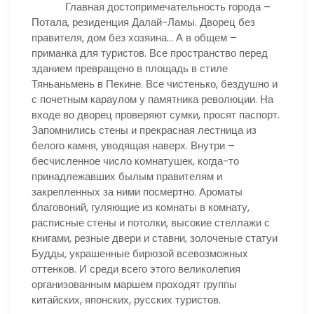
Главная достопримечательность города –
Потала, резиденция Далай-Ламы. Дворец без
правителя, дом без хозяина… А в общем –
приманка для туристов. Все пространство перед
зданием превращено в площадь в стиле
Тяньаньмень в Пекине. Все чистенько, бездушно и
с почетным караулом у памятника революции. На
входе во дворец проверяют сумки, просят паспорт.
Запомнились стены и прекрасная лестница из
белого камня, уводящая наверх. Внутри –
бесчисленное число комнатушек, когда-то
принадлежавших былым правителям и
закрепленных за ними посмертно. Ароматы
благовоний, гуляющие из комнаты в комнату,
расписные стены и потолки, высокие стеллажи с
книгами, резные двери и ставни, золоченые статуи
Будды, украшенные бирюзой всевозможных
оттенков. И среди всего этого великолепия
организованным маршем проходят группы
китайских, японских, русских туристов.