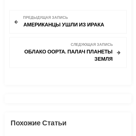
Н
ПРЕДЫДУЩАЯ ЗАПИСЬ
АМЕРИКАНЦЫ УШЛИ ИЗ ИРАКА
а
в
СЛЕДУЮЩАЯ ЗАПИСЬ
ОБЛАКО ООРТА. ПАЛАЧ ПЛАНЕТЫ
и
ЗЕМЛЯ
г
а
ц
и
Похожие Статьи
я