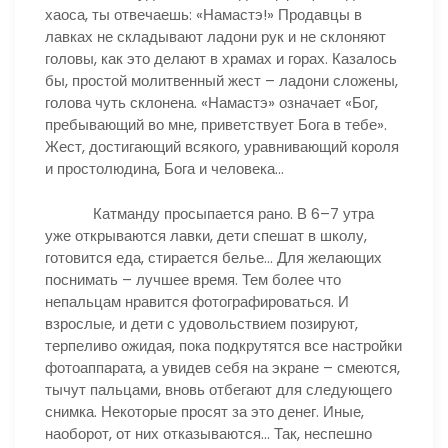
хаоса, ты отвечаешь: «Намастэ!» Продавцы в
лавках не складывают ладони рук и не склоняют
головы, как это делают в храмах и горах. Казалось
бы, простой молитвенный жест – ладони сложены,
голова чуть склонена. «Намастэ» означает «Бог,
пребывающий во мне, приветствует Бога в тебе».
Жест, достигающий всякого, уравнивающий короля
и простолюдина, Бога и человека…
Катманду просыпается рано. В 6–7 утра
уже открываются лавки, дети спешат в школу,
готовится еда, стирается белье… Для желающих
поснимать – лучшее время. Тем более что
непальцам нравится фотографироваться. И
взрослые, и дети с удовольствием позируют,
терпеливо ожидая, пока подкрутятся все настройки
фотоаппарата, а увидев себя на экране – смеются,
тычут пальцами, вновь отбегают для следующего
снимка. Некоторые просят за это денег. Иные,
наоборот, от них отказываются… Так, неспешно