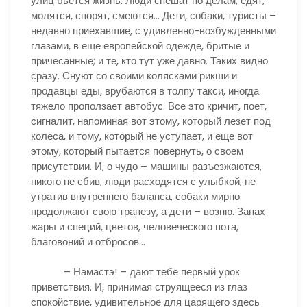
улиц бьется жизнь. Люди спешат по делам, едят,
молятся, спорят, смеются… Дети, собаки, туристы –
недавно приехавшие, с удивленно-возбужденными
глазами, в еще европейской одежде, бритые и
причесанные; и те, кто тут уже давно. Таких видно
сразу. Снуют со своими колясками рикши и
продавцы еды, врубаются в толпу такси, иногда
тяжело проползает автобус. Все это кричит, поет,
сигналит, напоминая вот этому, который лезет под
колеса, и тому, который не уступает, и еще вот
этому, который пытается повернуть, о своем
присутствии. И, о чудо – машины разъезжаются,
никого не сбив, люди расходятся с улыбкой, не
утратив внутреннего баланса, собаки мирно
продолжают свою трапезу, а дети – возню. Запах
жары и специй, цветов, человеческого пота,
благовоний и отбросов…
– Намастэ! – дают тебе первый урок
приветствия. И, принимая струящееся из глаз
спокойствие, удивительное для царящего здесь