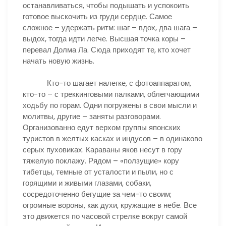
останавливаться, чтобы подышать и успокоить
готовое выскочить из груди сердце. Самое
сложное – удержать ритм: шаг – вдох, два шага –
выдох, тогда идти легче. Высшая точка коры –
перевал Долма Ла. Сюда приходят те, кто хочет
начать новую жизнь.
Кто-то шагает налегке, с фотоаппаратом,
кто-то – с треккинговыми палками, облегчающими
ходьбу по горам. Одни погружены в свои мысли и
молитвы, другие – заняты разговорами.
Организованно едут верхом группы японских
туристов в желтых касках и индусов – в одинаково
серых пуховиках. Караваны яков несут в гору
тяжелую поклажу. Рядом – «ползущие» кору
тибетцы, темные от усталости и пыли, но с
горящими и живыми глазами, собаки,
сосредоточенно бегущие за чем-то своим;
огромные вороны, как духи, кружащие в небе. Все
это движется по часовой стрелке вокруг самой