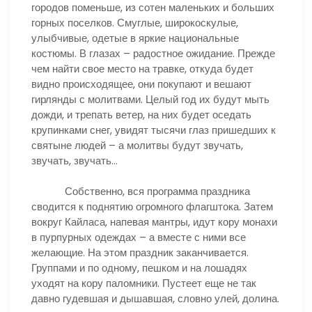
городов поменьше, из сотен маленьких и больших
горных поселков. Смуглые, широкоскулые,
улыбчивые, одетые в яркие национальные
костюмы. В глазах – радостное ожидание. Прежде
чем найти свое место на травке, откуда будет
видно происходящее, они покупают и вешают
гирлянды с молитвами. Целый год их будут мыть
дожди, и трепать ветер, на них будет оседать
крупинками снег, увидят тысячи глаз пришедших к
святыне людей – а молитвы будут звучать,
звучать, звучать…
Собственно, вся программа праздника
сводится к поднятию огромного флагштока. Затем
вокруг Кайласа, напевая мантры, идут кору монахи
в пурпурных одеждах – а вместе с ними все
желающие. На этом праздник заканчивается.
Группами и по одному, пешком и на лошадях
уходят на кору паломники. Пустеет еще не так
давно гудевшая и дышавшая, словно улей, долина.