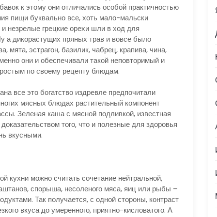
бавок к этому они отличались особой практичностью
ния пищи буквально все, хоть мало-мальски
 и незрелые грецкие орехи шли в ход для
Ну а дикорастущих пряных трав и вовсе было
а, мята, эстрагон, базилик, чабрец, крапива, чина,
менно они и обеспечивали такой неповторимый и
простым по своему рецепту блюдам.
а все это богатство издревле предпочитали
 многих мясных блюдах растительный компонент
ассы. Зеленая каша с мясной подливкой, известная
доказательством того, что и полезные для здоровья
нь вкусными.
 кухни можно считать сочетание нейтральной,
каштанов, спорыша, несоленого мяса, яиц или рыбы –
дуктами. Так получается, с одной стороны, контраст
езкого вкуса до умеренного, приятно-кисловатого. А