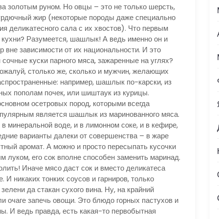
а золотым руном. Но овцы – это не только шерсть,
курдючный жир (некоторые породы даже специально
я деликатесного сала с их хвостов). Что первым
 кухни? Разумеется, шашлык! А ведь именно он и
 вне зависимости от их национальности. И это
 сочные куски парного мяса, зажаренные на углях?
ожалуй, столько же, сколько и мужчин, желающих
распространенные: например, шашлык по-карски, из
ных пополам почек, или шиштаук из курицы.
основном осетровых пород, которыми всегда
опулярным является шашлык из маринованного мяса.
и в минеральной воде, и в лимонном соке, и в кефире,
едние варианты далеки от совершенства – в жаре
ятный аромат. А можно и просто пересыпать кусочки
 луком, его сок вполне способен заменить маринад.
солить! Иначе мясо даст сок и вместо деликатеса
 И никаких тонких соусов и гарниров, только
елени да стакан сухого вина. Ну, на крайний
ли очаге запечь овощи. Это блюдо горных пастухов и
ы. И ведь правда, есть какая-то первобытная