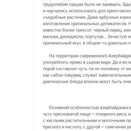
трудолюбия горцам было не занимать. Вдо
и научились использовать для приготовле
съедобные растения. Даже арбузные корки
изготовления оригинальных деликатесов. 
известно более трехсот: черный перец, кинз
мальва, джонджоли, портулак… Зачастую и
оригинальный вкус в общем-то довольно 
На территории современного Азербайджан
употреблять прямо в сыром виде. Да и во
порой составлял чуть ли не половину от м
как сабза-говурма, служит замечательным 
диетические блюда вполне могут быть оче
Основной особенностью азербайджанской
чуть пресноватой пищи – отварного риса, 
с кислыми растительными и молочными про
пресного и кислого, с другой – смягчение р