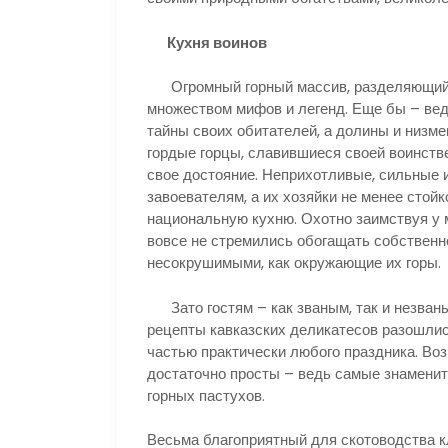
Кухня воинов
Огромный горный массив, разделяющий Е
множеством мифов и легенд. Еще бы – ве
тайны своих обитателей, а долины и низме
гордые горцы, славившиеся своей воинстве
свое достояние. Неприхотливые, сильные 
завоевателям, а их хозяйки не менее стой
национальную кухню. Охотно заимствуя у 
вовсе не стремились обогащать собственн
несокрушимыми, как окружающие их горы.
Зато гостям – как званым, так и незваны
рецепты кавказских деликатесов разошлис
частью практически любого праздника. Воз
достаточно просты – ведь самые знаменит
горных пастухов.
Весьма благоприятный для скотоводства 