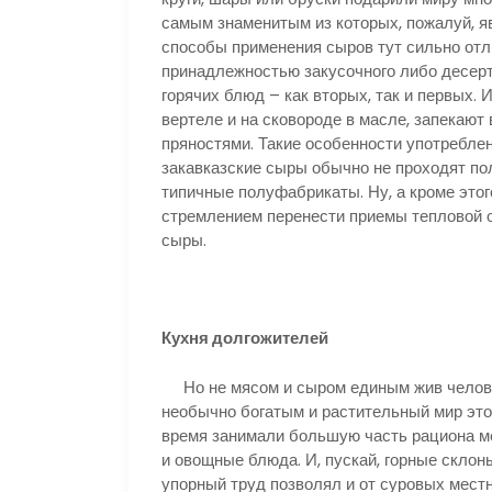
самым знаменитым из которых, пожалуй, яв
способы применения сыров тут сильно отл
принадлежностью закусочного либо десерт
горячих блюд – как вторых, так и первых. 
вертеле и на сковороде в масле, запекают
пряностями. Такие особенности употреблен
закавказские сыры обычно не проходят по
типичные полуфабрикаты. Ну, а кроме это
стремлением перенести приемы тепловой о
сыры.
Кухня долгожителей
Но не мясом и сыром единым жив человек
необычно богатым и растительный мир этог
время занимали большую часть рациона ме
и овощные блюда. И, пускай, горные скло
упорный труд позволял и от суровых мест