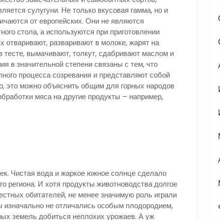
ляется сулугуни. Не только вкусовая гамма, но и
ичаются от европейских. Они не являются
ного стола, а используются при приготовлении
Их отваривают, разваривают в молоке, жарят на
 в тесте, вымачивают, толкут, сдабривают маслом и
ия в значительной степени связаны с тем, что
лного процесса созревания и представляют собой
го, это можно объяснить общим для горных народов
бработки мяса на другие продукты – например,
. Чистая вода и жаркое южное солнце сделало
о региона. И хотя продукты животноводства долгое
стных обитателей, не менее значимую роль играли
ны изначально не отличались особым плодородием,
ных земель добиться неплохих урожаев. А уж