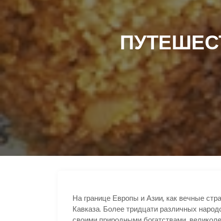
ПУТЕШЕСТ
На границе Европы и Азии, как вечные ст
Кавказа. Более тридцати различных народ
своими природными богатствами, великолеп