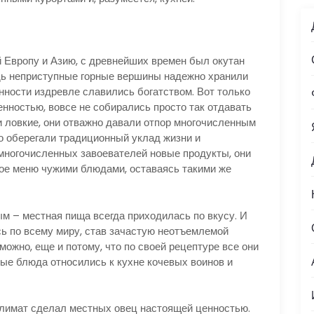
вропу и Азию, с древнейших времен был окутан
дь неприступные горные вершины надежно хранили
нности издревле славились богатством. Вот только
нностью, вовсе не собирались просто так отдавать
и ловкие, они отважно давали отпор многочисленным
ко оберегали традиционный уклад жизни и
многочисленных завоевателей новые продукты, они
ое меню чужими блюдами, оставаясь такими же
м – местная пища всегда приходилась по вкусу. И
ь по всему миру, став зачастую неотъемлемой
можно, еще и потому, что по своей рецептуре все они
ые блюда относились к кухне кочевых воинов и
климат сделал местных овец настоящей ценностью.