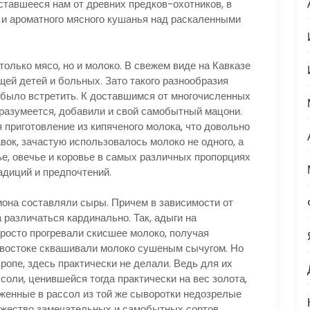
ставшееся нам от древних предков-охотников, в
го и ароматного мясного кушанья над раскаленными
олько мясо, но и молоко. В свежем виде на Кавказе
щей детей и больных. Зато такого разнообразия
было встретить. К доставшимся от многочисленных
, разумеется, добавили и свой самобытный мацони.
приготовление из кипяченого молока, что довольно
вок, зачастую использовалось молоко не одного, а
ье, овечье и коровье в самых различных пропорциях
адиций и предпочтений.
она составляли сыры. Причем в зависимости от
 различаться кардинально. Так, адыги на
росто прогревали скисшее молоко, получая
а востоке сквашивали молоко сушеным сычугом. Но
ропе, здесь практически не делали. Ведь для их
оли, ценившейся тогда практически на вес золота,
ложенные в рассол из той же сыворотки недозрелые
ожество замечательных и самобытных сортов,