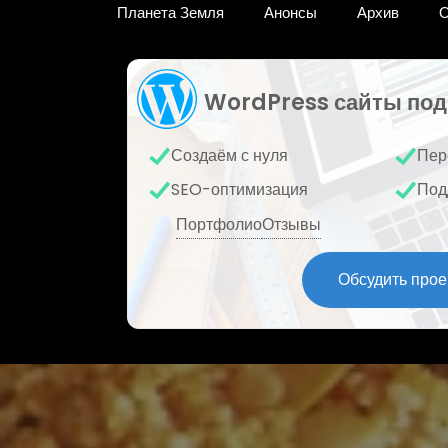
Планета Земля
Анонсы
Архив
О
WordPress сайты под
Создаём с нуля
Пер
SEO-оптимизация
Под
Портфолио
Отзывы
Обсудить прое