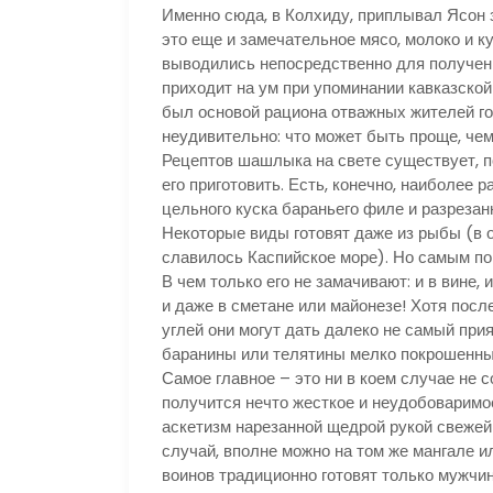
Именно сюда, в Колхиду, приплывал Ясон з
это еще и замечательное мясо, молоко и 
выводились непосредственно для получени
приходит на ум при упоминании кавказской
был основой рациона отважных жителей гор
неудивительно: что может быть проще, чем
Рецептов шашлыка на свете существует, п
его приготовить. Есть, конечно, наиболее 
цельного куска бараньего филе и разрезан
Некоторые виды готовят даже из рыбы (в 
славилось Каспийское море). Но самым п
В чем только его не замачивают: и в вине, 
и даже в сметане или майонезе! Хотя посл
углей они могут дать далеко не самый при
баранины или телятины мелко покрошенным
Самое главное – это ни в коем случае не 
получится нечто жесткое и неудобоваримое.
аскетизм нарезанной щедрой рукой свежей з
случай, вполне можно на том же мангале и
воинов традиционно готовят только мужчин