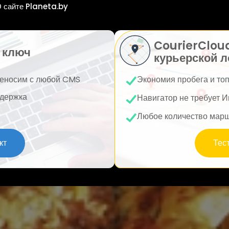
 сайте Planeta.by
CourierClou
 ключ
курьерской л
еносим с любой CMS
Экономия пробега и то
держка
Навигатор не требует И
Любое количество мар
кт
Тес