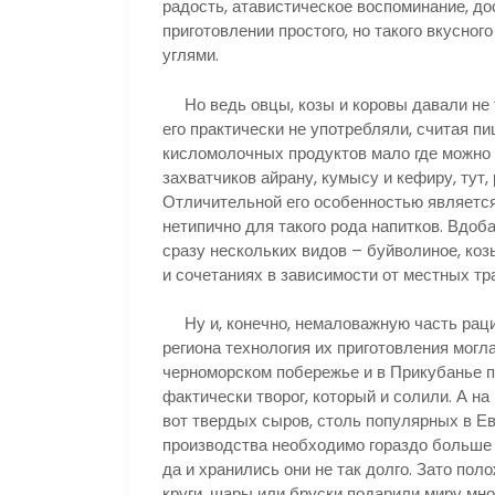
радость, атавистическое воспоминание, до
приготовлении простого, но такого вкусно
углями.
Но ведь овцы, козы и коровы давали не т
его практически не употребляли, считая пи
кисломолочных продуктов мало где можно 
захватчиков айрану, кумысу и кефиру, тут
Отличительной его особенностью является 
нетипично для такого рода напитков. Вдоба
сразу нескольких видов – буйволиное, коз
и сочетаниях в зависимости от местных тр
Ну и, конечно, немаловажную часть раци
региона технология их приготовления могла
черноморском побережье и в Прикубанье п
фактически творог, который и солили. А н
вот твердых сыров, столь популярных в Ев
производства необходимо гораздо больше с
да и хранились они не так долго. Зато по
круги, шары или бруски подарили миру мн