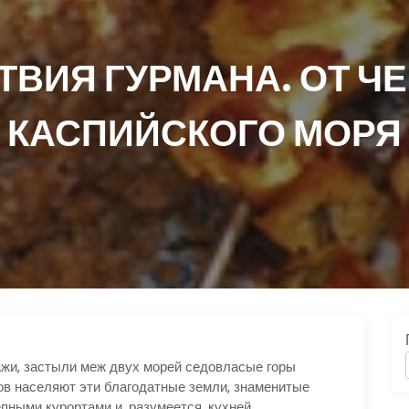
ВИЯ ГУРМАНА. ОТ Ч
КАСПИЙСКОГО МОРЯ
ражи, застыли меж двух морей седовласые горы
ов населяют эти благодатные земли, знаменитые
ными курортами и, разумеется, кухней.