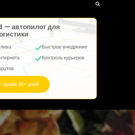
d — автопилот для
огистики
плива
Быстрое внедрение
нтернета
Контроль курьеров
шрутов
т-драйв 35+ дней