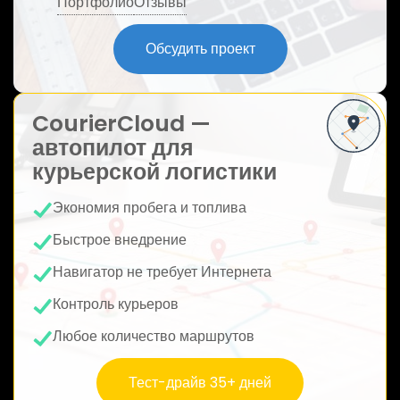
Портфолио
Отзывы
ю
Обсудить проект
CourierCloud —
автопилот для
курьерской логистики
Экономия пробега и топлива
Быстрое внедрение
Навигатор не требует Интернета
Контроль курьеров
Любое количество маршрутов
Тест-драйв 35+ дней