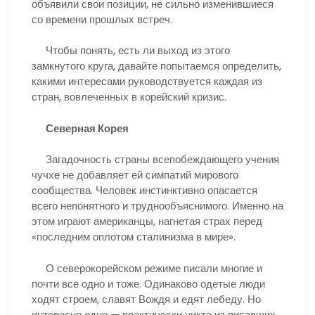
объявили свои позиции, не сильно изменившиеся
со времени прошлых встреч.
Чтобы понять, есть ли выход из этого
замкнутого круга, давайте попытаемся определить,
какими интересами руководствуется каждая из
стран, вовлеченных в корейский кризис.
Северная Корея
Загадочность страны всепобеждающего учения
чучхе не добавляет ей симпатий мирового
сообщества. Человек инстинктивно опасается
всего непонятного и труднообъяснимого. Именно на
этом играют американцы, нагнетая страх перед
«последним оплотом сталинизма в мире».
О северокорейском режиме писали многие и
почти все одно и тоже. Одинаково одетые люди
ходят строем, славят Вождя и едят лебеду. Но
интересно одно — практически никто из писавших