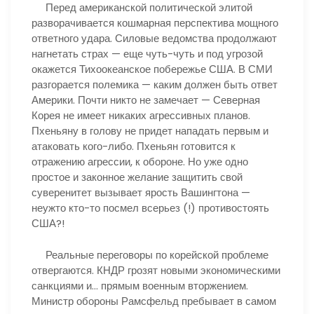
Перед американской политической элитой
разворачивается кошмарная перспектива мощного
ответного удара. Силовые ведомства продолжают
нагнетать страх — еще чуть-чуть и под угрозой
окажется Тихоокеанское побережье США. В СМИ
разгорается полемика — каким должен быть ответ
Америки. Почти никто не замечает — Северная
Корея не имеет никаких агрессивных планов.
Пхеньяну в голову не придет нападать первым и
атаковать кого-либо. Пхеньян готовится к
отражению агрессии, к обороне. Но уже одно
простое и законное желание защитить свой
суверенитет вызывает ярость Вашингтона —
неужто кто-то посмел всерьез (!) противостоять
США?!
Реальные переговоры по корейской проблеме
отвергаются. КНДР грозят новыми экономическими
санкциями и… прямым военным вторжением.
Министр обороны Рамсфельд пребывает в самом