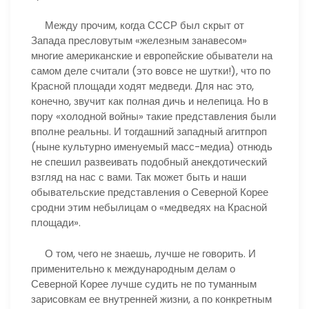
Между прочим, когда СССР был скрыт от
Запада пресловутым «железным занавесом»
многие американские и европейские обыватели на
самом деле считали (это вовсе не шутки!), что по
Красной площади ходят медведи. Для нас это,
конечно, звучит как полная дичь и нелепица. Но в
пору «холодной войны» такие представления были
вполне реальны. И тогдашний западный агитпроп
(ныне культурно именуемый масс-медиа) отнюдь
не спешил развеивать подобный анекдотический
взгляд на нас с вами. Так может быть и наши
обывательские представления о Северной Корее
сродни этим небылицам о «медведях на Красной
площади».
О том, чего не знаешь, лучше не говорить. И
применительно к международным делам о
Северной Корее лучше судить не по туманным
зарисовкам ее внутренней жизни, а по конкретным