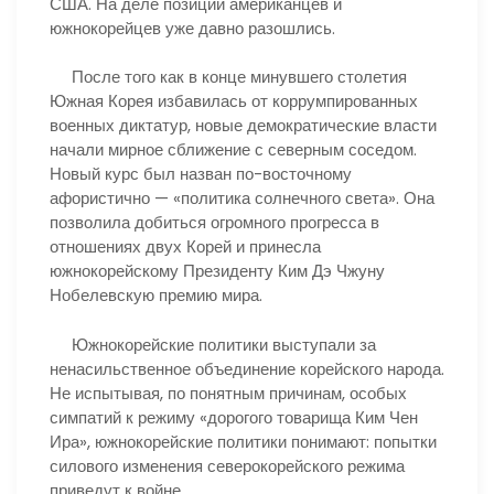
США. На деле позиции американцев и
южнокорейцев уже давно разошлись.
После того как в конце минувшего столетия
Южная Корея избавилась от коррумпированных
военных диктатур, новые демократические власти
начали мирное сближение с северным соседом.
Новый курс был назван по-восточному
афористично — «политика солнечного света». Она
позволила добиться огромного прогресса в
отношениях двух Корей и принесла
южнокорейскому Президенту Ким Дэ Чжуну
Нобелевскую премию мира.
Южнокорейские политики выступали за
ненасильственное объединение корейского народа.
Не испытывая, по понятным причинам, особых
симпатий к режиму «дорогого товарища Ким Чен
Ира», южнокорейские политики понимают: попытки
силового изменения северокорейского режима
приведут к войне.