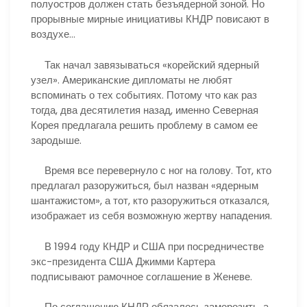
полуостров должен стать безъядерной зоной. Но
прорывные мирные инициативы КНДР повисают в
воздухе…
Так начал завязываться «корейский ядерный
узел». Американские дипломаты не любят
вспоминать о тех событиях. Потому что как раз
тогда, два десятилетия назад, именно Северная
Корея предлагала решить проблему в самом ее
зародыше.
Время все перевернуло с ног на голову. Тот, кто
предлагал разоружиться, был назван «ядерным
шантажистом», а тот, кто разоружиться отказался,
изображает из себя возможную жертву нападения.
В 1994 году КНДР и США при посредничестве
экс-президента США Джимми Картера
подписывают рамочное соглашение в Женеве.
По соглашению КНДР обязалось заморозить, а