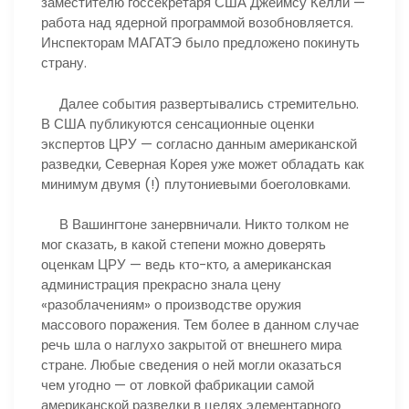
заместителю госсекретаря США Джеймсу Келли —
работа над ядерной программой возобновляется.
Инспекторам МАГАТЭ было предложено покинуть
страну.
Далее события развертывались стремительно.
В США публикуются сенсационные оценки
экспертов ЦРУ — согласно данным американской
разведки, Северная Корея уже может обладать как
минимум двумя (!) плутониевыми боеголовками.
В Вашингтоне занервничали. Никто толком не
мог сказать, в какой степени можно доверять
оценкам ЦРУ — ведь кто-кто, а американская
администрация прекрасно знала цену
«разоблачениям» о производстве оружия
массового поражения. Тем более в данном случае
речь шла о наглухо закрытой от внешнего мира
стране. Любые сведения о ней могли оказаться
чем угодно — от ловкой фабрикации самой
американской разведки в целях элементарного