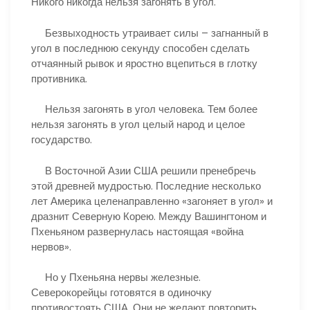
Никого никогда нельзя загонять в угол.
Безвыходность утраивает силы – загнанный в
угол в последнюю секунду способен сделать
отчаянный рывок и яростно вцепиться в глотку
противника.
Нельзя загонять в угол человека. Тем более
нельзя загонять в угол целый народ и целое
государство.
В Восточной Азии США решили пренебречь
этой древней мудростью. Последние несколько
лет Америка целенаправленно «загоняет в угол» и
дразнит Северную Корею. Между Вашингтоном и
Пхеньяном развернулась настоящая «война
нервов».
Но у Пхеньяна нервы железные.
Северокорейцы готовятся в одиночку
противостоять США. Они не желают повторить