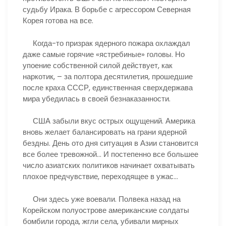
судьбу Ирака. В борьбе с агрессором Северная
Корея готова на все.
Когда-то призрак ядерного пожара охлаждал
даже самые горячие «ястребиные» головы. Но
упоение собственной силой действует, как
наркотик, – за полтора десятилетия, прошедшие
после краха СССР, единственная сверхдержава
мира убедилась в своей безнаказанности.
США забыли вкус острых ощущений. Америка
вновь желает балансировать на грани ядерной
бездны. День ото дня ситуация в Азии становится
все более тревожной… И постепенно все большее
число азиатских политиков начинает охватывать
плохое предчувствие, переходящее в ужас…
Они здесь уже воевали. Полвека назад на
Корейском полуострове американские солдаты
бомбили города, жгли села, убивали мирных