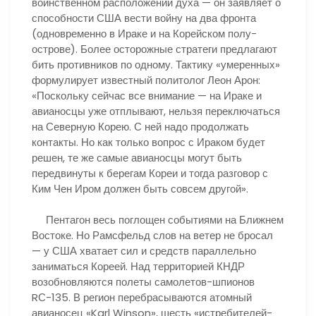
воинственном расположении духа — он заявляет о
способности США вести войну на два фронта
(одновременно в Ираке и на Корейском полу-
острове). Более осторожные стратеги предлагают
бить противников по одному. Тактику «умеренных»
формулирует известный политолог Леон Арон:
«Поскольку сейчас все внимание — на Ираке и
авианосцы уже отплывают, нельзя переключаться
на Северную Корею. С ней надо продолжать
контакты. Но как только вопрос с Ираком будет
решен, те же самые авианосцы могут быть
передвинуты к берегам Кореи и тогда разговор с
Ким Чен Иром должен быть совсем другой».
Пентагон весь поглощен событиями на Ближнем
Востоке. Но Рамсфельд слов на ветер не бросал
— у США хватает сил и средств параллельно
заниматься Кореей. Над территорией КНДР
возобновляются полеты самолетов-шпионов
RС-135. В регион перебрасываются атомный
авианосец «Karl Winson», шесть «истребителей-