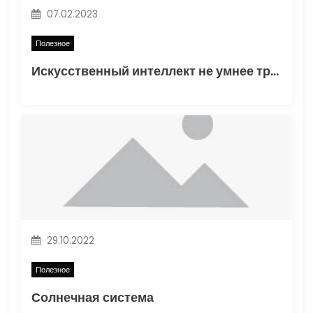
п
07.02.2023
и
Полезное
с
Искусственный интеллект не умнее трехлетнего ребенка
я
м
29.10.2022
Полезное
Солнечная система