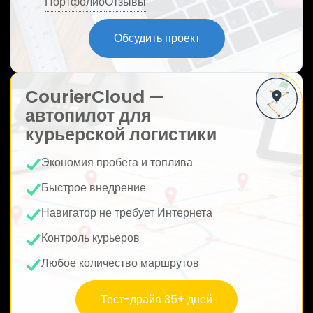
Портфолио
Отзывы
ю
Обсудить проект
CourierCloud —
автопилот для
курьерской логистики
Экономия пробега и топлива
Быстрое внедрение
Навигатор не требует Интернета
Контроль курьеров
Любое количество маршрутов
Тест-драйв 35+ дней