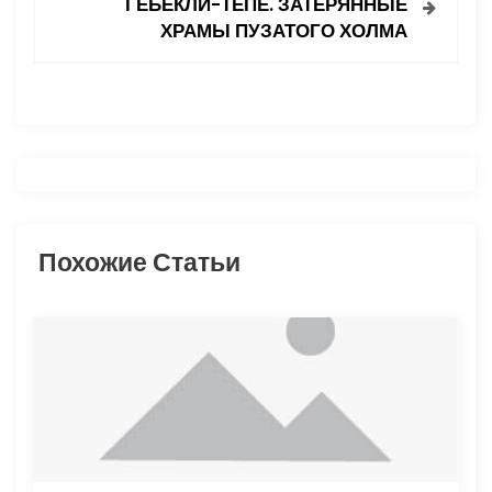
ГЁБЕКЛИ-ТЕПЕ. ЗАТЕРЯННЫЕ
ХРАМЫ ПУЗАТОГО ХОЛМА
г
а
ц
и
я
Похожие Статьи
п
о
з
а