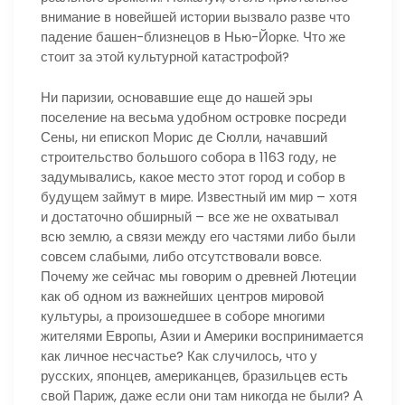
внимание в новейшей истории вызвало разве что
падение башен-близнецов в Нью-Йорке. Что же
стоит за этой культурной катастрофой?
Ни паризии, основавшие еще до нашей эры
поселение на весьма удобном островке посреди
Сены, ни епископ Морис де Сюлли, начавший
строительство большого собора в 1163 году, не
задумывались, какое место этот город и собор в
будущем займут в мире. Известный им мир – хотя
и достаточно обширный – все же не охватывал
всю землю, а связи между его частями либо были
совсем слабыми, либо отсутствовали вовсе.
Почему же сейчас мы говорим о древней Лютеции
как об одном из важнейших центров мировой
культуры, а произошедшее в соборе многими
жителями Европы, Азии и Америки воспринимается
как личное несчастье? Как случилось, что у
русских, японцев, американцев, бразильцев есть
свой Париж, даже если они там никогда не были? А