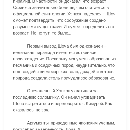
пирамид. В частности, он доказал, что возраст
Сфинкса значительно больше, чем считается в
официальной египтологии. Хэнкок надеялся – Шоч
сможет подтвердить, что сооружение создано
разумными существами. И сумеет определить его
возраст. Но не тут-то было…
Первый вывод Шоча был однозначен –
величавая пирамида имеет естественное
происхождение. Поскольку монумент образован из
песчаника и осадочных пород, неудивительно, что
под воздействием морских волн, дождей и ветров
природа создала столь причудливое образование.
Опечаленный Хэнкок ухватился за
последнюю соломинку. Он начал уговаривать
Шоча встретиться и переговорить с Кимурой. Как
оказалось, не зря.
Аргументы, приведенные японским ученым,
поколебали уверенность Шоча. А