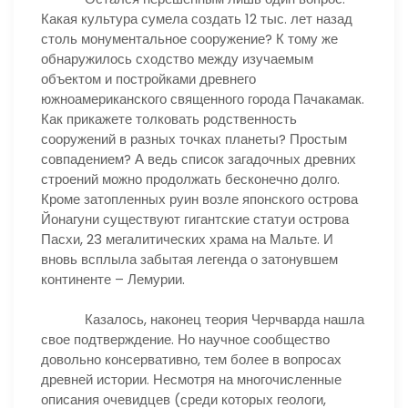
Какая культура сумела создать 12 тыс. лет назад
столь монументальное сооружение? К тому же
обнаружилось сходство между изучаемым
объектом и постройками древнего
южноамериканского священного города Пачакамак.
Как прикажете толковать родственность
сооружений в разных точках планеты? Простым
совпадением? А ведь список загадочных древних
строений можно продолжать бесконечно долго.
Кроме затопленных руин возле японского острова
Йонагуни существуют гигантские статуи острова
Пасхи, 23 мегалитических храма на Мальте. И
вновь всплыла забытая легенда о затонувшем
континенте – Лемурии.
Казалось, наконец теория Черчварда нашла
свое подтверждение. Но научное сообщество
довольно консервативно, тем более в вопросах
древней истории. Несмотря на многочисленные
описания очевидцев (среди которых геологи,