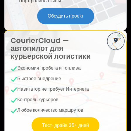
Портфолио
Отзывы
ю
Обсудить проект
CourierCloud —
автопилот для
курьерской логистики
Экономия пробега и топлива
Быстрое внедрение
Навигатор не требует Интернета
Контроль курьеров
Любое количество маршрутов
Тест-драйв 35+ дней