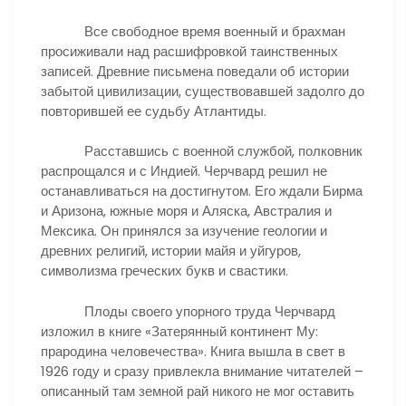
Все свободное время военный и брахман
просиживали над расшифровкой таинственных
записей. Древние письмена поведали об истории
забытой цивилизации, существовавшей задолго до
повторившей ее судьбу Атлантиды.
Расставшись с военной службой, полковник
распрощался и с Индией. Черчвард решил не
останавливаться на достигнутом. Его ждали Бирма
и Аризона, южные моря и Аляска, Австралия и
Мексика. Он принялся за изучение геологии и
древних религий, истории майя и уйгуров,
символизма греческих букв и свастики.
Плоды своего упорного труда Черчвард
изложил в книге «Затерянный континент Му:
прародина человечества». Книга вышла в свет в
1926 году и сразу привлекла внимание читателей –
описанный там земной рай никого не мог оставить