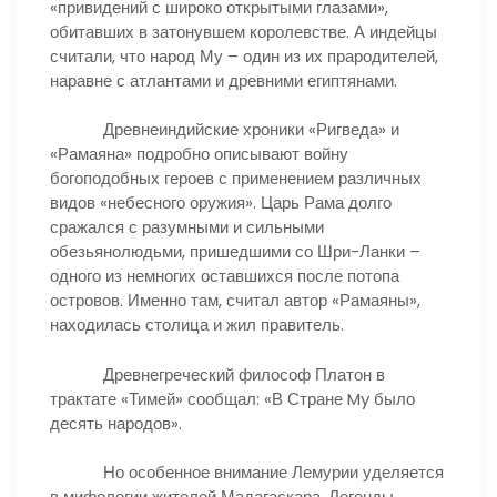
«привидений с широко открытыми глазами»,
обитавших в затонувшем королевстве. А индейцы
считали, что народ Му – один из их прародителей,
наравне с атлантами и древними египтянами.
Древнеиндийские хроники «Ригведа» и
«Рамаяна» подробно описывают войну
богоподобных героев с применением различных
видов «небесного оружия». Царь Рама долго
сражался с разумными и сильными
обезьянолюдьми, пришедшими со Шри-Ланки –
одного из немногих оставшихся после потопа
островов. Именно там, считал автор «Рамаяны»,
находилась столица и жил правитель.
Древнегреческий философ Платон в
трактате «Тимей» сообщал: «В Стране My было
десять народов».
Но особенное внимание Лемурии уделяется
в мифологии жителей Мадагаскара. Легенды