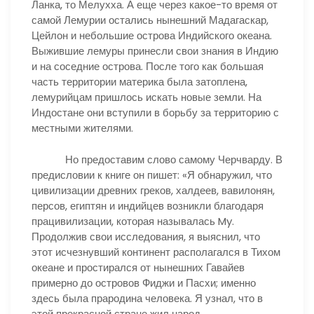
Ланка, то Мелухха. А еще через какое-то время от
самой Лемурии остались нынешний Мадагаскар,
Цейлон и небольшие острова Индийского океана.
Выжившие лемуры принесли свои знания в Индию
и на соседние острова. После того как большая
часть территории материка была затоплена,
лемурийцам пришлось искать новые земли. На
Индостане они вступили в борьбу за территорию с
местными жителями.
Но предоставим слово самому Черчварду. В
предисловии к книге он пишет: «Я обнаружил, что
цивилизации древних греков, халдеев, вавилонян,
персов, египтян и индийцев возникли благодаря
працивилизации, которая называлась My.
Продолжив свои исследования, я выяснил, что
этот исчезнувший континент располагался в Тихом
океане и простирался от нынешних Гавайев
примерно до островов Фиджи и Пасхи; именно
здесь была прародина человека. Я узнал, что в
этой прекрасной стране жил народ,