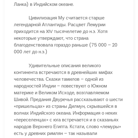
Ланка) в Индийском океане.
Цивилизация Му считается старше
легендарной Атлантиды. Расцвет Лемурии
приходится на XIV тысячелетие до н.э. Хотя
некоторые утверждают, что страна
благоденствовала гораздо раньше (75 000 – 20
000 лет до н.э.)
Удивительные описания великого
континента встречаются в древнейших мифах
человечества. Сказки тамилов – одной из
народностей Индии – повествуют о Южном
материке и Великом Исходе, возглавляемом
Шивой. Предания Двуречья рассказывают о шести
«пришельцах» из страны Дилмун, скрывшейся в
волнах Индийского океана. Информация о неких
«переселенцах» с юга встречается и в сказаньях
народов Верхнего Египта. Кстати, слово «лемуры»
есть у древних римлян – так называли