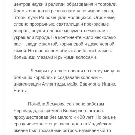
центров науки и религии, образования и торговли.
Храмы солнца из резного камня не имели крыш,
чтобы лучи Ра освещали молящихся. Огромные,
словно прозрачные, святилища и прекрасные
дворцы, внушительные монументы-монолиты
украшали города. На континенте жило несколько
рас – люди с желтой, коричневой и даже черной
кожей. Но в основном обитатели были белые с
большими глазами и рыжими волосами.
Лемуры путешествовали по всему миру на
больших кораблях и создавали колонии –
цивилизации Атлантиды, майя, Вавилона, Индии,
Египта.
Погибла Лемурия, согласно работам
Черчварда, во времена Всемирного потопа,
просуществовав без малого 4400 лет. Но она не
сразу исчезла – еще очень долго в Индийском
океане был громадный остров, называемый то