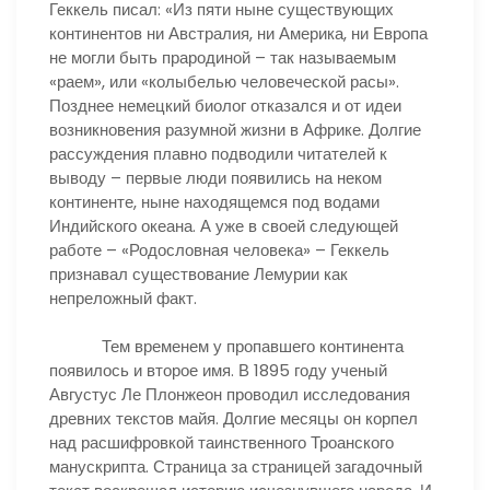
Геккель писал: «Из пяти ныне существующих
континентов ни Австралия, ни Америка, ни Европа
не могли быть прародиной – так называемым
«раем», или «колыбелью человеческой расы».
Позднее немецкий биолог отказался и от идеи
возникновения разумной жизни в Африке. Долгие
рассуждения плавно подводили читателей к
выводу – первые люди появились на неком
континенте, ныне находящемся под водами
Индийского океана. А уже в своей следующей
работе – «Родословная человека» – Геккель
признавал существование Лемурии как
непреложный факт.
Тем временем у пропавшего континента
появилось и второе имя. В 1895 году ученый
Августус Ле Плонжеон проводил исследования
древних текстов майя. Долгие месяцы он корпел
над расшифровкой таинственного Троанского
манускрипта. Страница за страницей загадочный