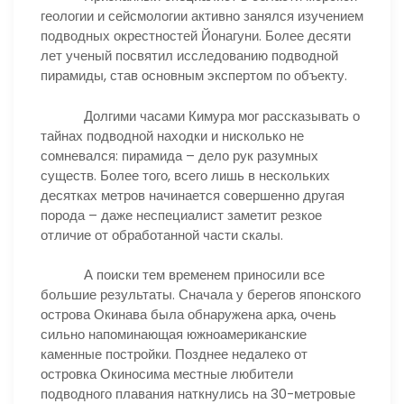
геологии и сейсмологии активно занялся изучением
подводных окрестностей Йонагуни. Более десяти
лет ученый посвятил исследованию подводной
пирамиды, став основным экспертом по объекту.
Долгими часами Кимура мог рассказывать о
тайнах подводной находки и нисколько не
сомневался: пирамида – дело рук разумных
существ. Более того, всего лишь в нескольких
десятках метров начинается совершенно другая
порода – даже неспециалист заметит резкое
отличие от обработанной части скалы.
А поиски тем временем приносили все
большие результаты. Сначала у берегов японского
острова Окинава была обнаружена арка, очень
сильно напоминающая южноамериканские
каменные постройки. Позднее недалеко от
островка Окиносима местные любители
подводного плавания наткнулись на 30-метровые