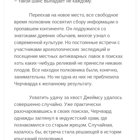
– такой шанс выпадает не каждому.
Переехав на новое место, все свободное
время полковник посвятил сбору информации о
пропавшем континенте. Он подружился со
знатоками древних обычаев, многое узнал о
современной культуре. Но постоянные встречи с
участниками археологических экспедиций и
посещение местных антикварных лавок в поисках
хоть каких-нибудь реликвий не принесли никаких
плодов. Все находки полковника были, конечно,
занимательны. Но ни одна из них не приблизила
Черчварда к желанному результату.
Ухватить удачу за хвост Джеймсу удалось
совершенно случайно. Уже практически
разочаровавшись в своих поисках, Черчвард
однажды заглянул в индуистский храм, где
познакомился со старым жрецом. Случайная,
казалось бы, встреча стала решающей в истории
изысканий полковника.