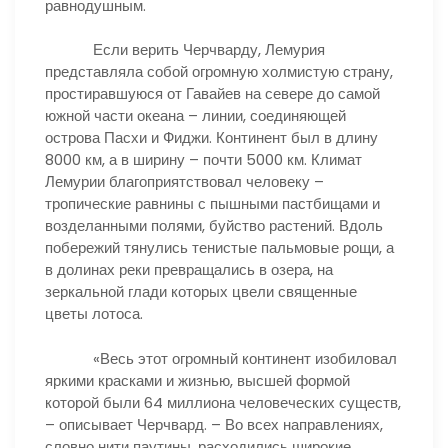
равнодушным.
Если верить Черчварду, Лемурия
представляла собой огромную холмистую страну,
простиравшуюся от Гавайев на севере до самой
южной части океана – линии, соединяющей
острова Пасхи и Фиджи. Континент был в длину
8000 км, а в ширину – почти 5000 км. Климат
Лемурии благоприятствовал человеку –
тропические равнины с пышными пастбищами и
возделанными полями, буйство растений. Вдоль
побережий тянулись тенистые пальмовые рощи, а
в долинах реки превращались в озера, на
зеркальной глади которых цвели священные
цветы лотоса.
«Весь этот огромный континент изобиловал
яркими красками и жизнью, высшей формой
которой были 64 миллиона человеческих существ,
– описывает Черчвард. – Во всех направлениях,
словно нити паутины, расходились широкие