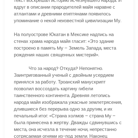
текст воскрешал историю исчезнувшего народа. И
вдруг в описании прародителей майя наравне с
атлантами и древними египтянами появилось
упоминание о некой неизвестной цивилизации Му.
На полуострове Юкатан в Мексике надпись на
стенах храма народа майя гласит: «Это здание
построено в память My – Земель Запада, места
рождения наших священных мистерий».
Что за народ? Откуда? Непонятно.
Заинтригованный ученый с двойным усердием
принялся за работу. Троанский манускрипт
позволил воссоздать картину гибели
таинственного континента. Древняя летопись
народа майя изображала ужасные землетрясения,
длившиеся без перерыва одно за другим, и их
печальный итог: «Страна холмов – страна My –
была принесена в жертву. Дважды сдвинувшись с
места, она исчезла в течение ночи, непрестанно
сотрясаемая огнями из-под земли. Наконец