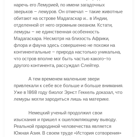
наречь его Лемурией, по имени загадочных
зверьков – лемуров. Он отмечал – такие животные
обитают на острове Мадагаскар и… в Индии,
отделенной от него огромным океаном. Кстати,
лемуры – не единственная особенность
Мадагаскара. Несмотря на близость Африки,
флора и фауна здесь совершенно не похожи на
континентальные – природа настолько уникальна,
что остров вполне мог быть частью какого-то
другого континента, рассуждал Слейтер.
А тем временем маленькие звери
привлекали к себе все больше и больше внимания.
Уже в 1868 году биолог Эрнст Геккель доказал, что
лемуры могли зародиться лишь на материке.
Немецкий ученый продолжил свои
изыскания и пришел к ошеломляющему выводу.
Реальной прародиной человечества является
Южная Азия. В своем труде «История сотворения»