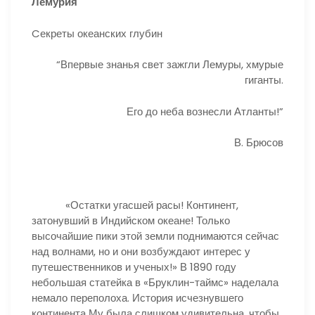
Лемурия
Cекреты океанских глубин
“Впервые знанья свет зажгли Лемуры, хмурые
гиганты.
Его до неба вознесли Атланты!”
В. Брюсов
«Остатки угасшей расы! Континент,
затонувший в Индийском океане! Только
высочайшие пики этой земли поднимаются сейчас
над волнами, но и они возбуждают интерес у
путешественников и ученых!» В 1890 году
небольшая статейка в «Бруклин-таймс» наделала
немало переполоха. История исчезнувшего
континента Му была слишком удивительна, чтобы