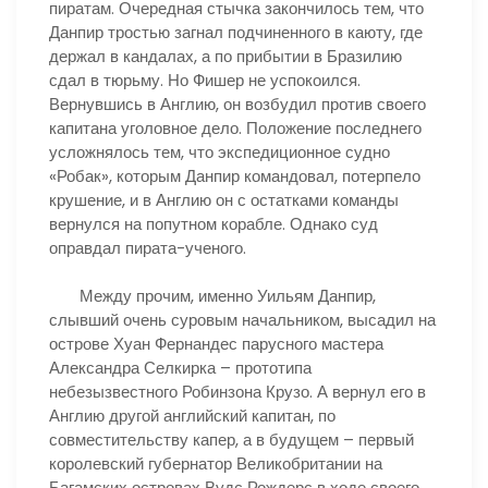
пиратам. Очередная стычка закончилось тем, что
Данпир тростью загнал подчиненного в каюту, где
держал в кандалах, а по прибытии в Бразилию
сдал в тюрьму. Но Фишер не успокоился.
Вернувшись в Англию, он возбудил против своего
капитана уголовное дело. Положение последнего
усложнялось тем, что экспедиционное судно
«Робак», которым Данпир командовал, потерпело
крушение, и в Англию он с остатками команды
вернулся на попутном корабле. Однако суд
оправдал пирата-ученого.
Между прочим, именно Уильям Данпир,
слывший очень суровым начальником, высадил на
острове Хуан Фернандес парусного мастера
Александра Селкирка – прототипа
небезызвестного Робинзона Крузо. А вернул его в
Англию другой английский капитан, по
совместительству капер, а в будущем – первый
королевский губернатор Великобритании на
Багамских островах Вудс Рождерс в ходе своего