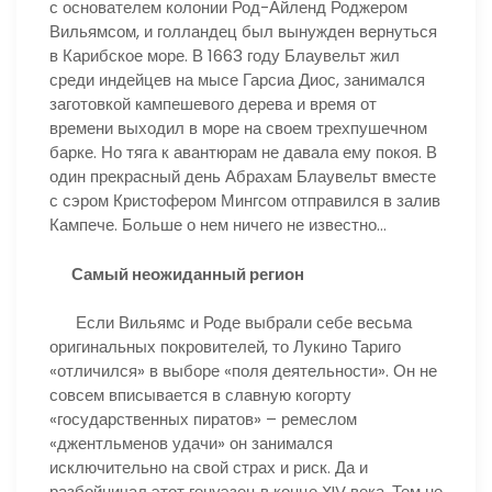
с основателем колонии Род-Айленд Роджером
Вильямсом, и голландец был вынужден вернуться
в Карибское море. В 1663 году Блаувельт жил
среди индейцев на мысе Гарсиа Диос, занимался
заготовкой кампешевого дерева и время от
времени выходил в море на своем трехпушечном
барке. Но тяга к авантюрам не давала ему покоя. В
один прекрасный день Абрахам Блаувельт вместе
с сэром Кристофером Мингсом отправился в залив
Кампече. Больше о нем ничего не известно…
Самый неожиданный регион
Если Вильямс и Роде выбрали себе весьма
оригинальных покровителей, то Лукино Тариго
«отличился» в выборе «поля деятельности». Он не
совсем вписывается в славную когорту
«государственных пиратов» – ремеслом
«джентльменов удачи» он занимался
исключительно на свой страх и риск. Да и
разбойничал этот генуэзец в конце XIV века. Тем не