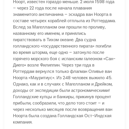
Ноорт, известен гораздо меньше. 2 июля 1598 года
– через 22 года после начала плавания
знаменитого англичанина – эскадра ван Ноорта в
составе четырех кораблей отплыла из Роттердама.
Вслед за Магелланом они прошли по проливу,
названному его именем, и принялись
пиратствовать в Тихом океане. Два судна
голландского «государственного пирата» погибли
во время шторма, еще одно – затонуло после
горячего морского боя с испанским галеоном «Сан-
Диего» возле Филиппин. Через три года в
Роттердам вернулся только флагман Оливье ван
Ноорта «Мауритиус». Из 248 человек выжило 45.
Однако, как и в случаях с Магелланом и Дрейком,
доходы от экспедиции были астрономическими!
Голландские купцы и банкиры, прикинув процент
прибыли, сообразили, что дело того стоит – и
через несколько месяцев после возвращения ван
Ноорта была создана Голландская Ост-Индская
компания.