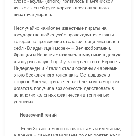
слово «акула» (shark) появилось в английском
языке с легкой руки моряков прославленного
пирата-адмирала.
Неслучайно наиболее известные пираты на
государственной службе происходят из страны,
которая на протяжении столетий гордо именовала
себя «Владычицей морей» – Великобритании.
Франция и Испания оказались втянутыми в долгую
и изнурительную борьбу за первенство в Европе, а
Нидерланды и Италия стали основными аренами
этого бесконечного конфликта. Оставшаяся в
стороне Англия, привлеченная блеском заморских
богатств, получила возможность действовать в
испанских колониях фактически в тепличных
условиях.
Невезучий гений
Если Хокинса можно назвать самым именитым,
а Дрейка – самым удачливым, то сэр Уолтер Рэли,