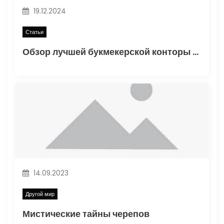
п
19.12.2024
и
Статьи
Обзор лучшей букмекерской конторы Винлайн в России
с
я
м
14.09.2023
Другой мир
Мистические тайны черепов