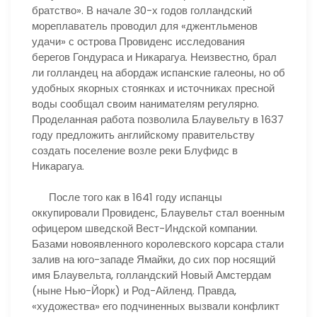
братство». В начале 30-х годов голландский
мореплаватель проводил для «джентльменов
удачи» с острова Провиденс исследования
берегов Гондураса и Никарагуа. Неизвестно, брал
ли голландец на абордаж испанские галеоны, но об
удобных якорных стоянках и источниках пресной
воды сообщал своим нанимателям регулярно.
Проделанная работа позволила Блаувельту в 1637
году предложить английскому правительству
создать поселение возле реки Блуфидс в
Никарагуа.
После того как в 1641 году испанцы
оккупировали Провиденс, Блаувельт стал военным
офицером шведской Вест-Индской компании.
Базами новоявленного королевского корсара стали
залив на юго-западе Ямайки, до сих пор носящий
имя Блаувельта, голландский Новый Амстердам
(ныне Нью-Йорк) и Род-Айленд. Правда,
«художества» его подчиненных вызвали конфликт