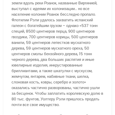
земли вдоль реки Роанок, названные Виргинией,
выступал с идеями их колонизации… но все
население колонии Роанок бесследно пропало.
Флотилии Рэли удалось захватить испанский
галеон с богатейшим грузом – однако «537 тонн
специй, 8500 центнеров перца, 900 центнеров
гвоздики, 700 центнеров корицы, 500 центнеров
ванили, 59 центнеров лепестков мускатного
дерева, 59 центнеров мускатного ореха, 50
центнеров смолы бензойного дерева, 15 тонн
черного дерева, два больших распятия и иные
ювелирные изделия, инкрустированные
бриллиантами, а также шкатулки с мускусом,
жемчугом, янтарем, набивные ткани, шелка,
слоновая кость, ковры, серебро и золото»
оказались частично разворованы, частично ушли
за бесценок. Чтобы заплатить королевскую долю в
80 тыс. фунтов, Уолтеру Рэли пришлось продать
почти все свое имущество.