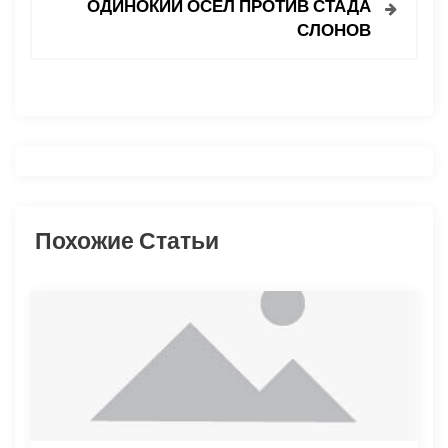
ОДИНОКИЙ ОСЕЛ ПРОТИВ СТАДА
и
СЛОНОВ
г
а
ц
и
Похожие Статьи
я
п
о
з
а