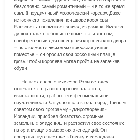
безусловно, самый романтичный – и в то же время
самый неудачливый «королевский корсар». Даже
история его появления при дворе королевы
Елизаветы напоминает эпизод из романа. Имея за
душой только небольшое поместье и костюм,
приобретенный для посещения королевского двора
– по стоимости несколько превосходивший
поместье – он бросил свой роскошный плащ в
грязь, чтобы королева могла пройти, не запачкав
обуви.
На всех свершениях сэра Рэли остался
отпечаток его разносторонних талантов,
изысканности, храбрости и феноменальной
неудачливости. Он успешно отстоял перед Тайным
советом свою программу «умиротворения»
Ирландии, приобрел богатство, огромные
земельные владения… и растратил свое состояние
на организацию заморских экспедиций. Он
совершил путешествие в Гвиану и исследовал