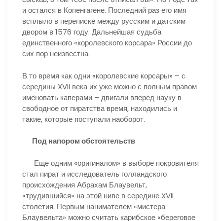
и остался в Копенгагене. Последний раз его имя
всплыло в переписке между русским и датским
двором в 1576 году. Дальнейшая судьба
единственного «королевского корсара» России до
сих пор неизвестна.
В то время как одни «королевские корсары» – с
середины XVII века их уже можно с полным правом
именовать каперами – двигали вперед науку в
свободное от пиратства время, находились и
такие, которые поступали наоборот.
Под напором обстоятельств
Еще одним «оригиналом» в выборе покровителя
стал пират и исследователь голландского
происхождения Абрахам Блаувельт,
«трудившийся» на этой ниве в середине XVII
столетия. Первым нанимателем «мистера
Блаувельта» можно считать карибское «береговое