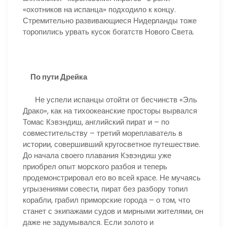
«охотников на испанца» подходило к концу.
Стремительно развивающиеся Нидерланды тоже
торопились урвать кусок богатств Нового Света.
По пути Дрейка
Не успели испанцы отойти от бесчинств «Эль
Драко», как на тихоокеанские просторы вырвался
Томас Кэвэндиш, английский пират и – по
совместительству – третий мореплаватель в
истории, совершивший кругосветное путешествие.
До начала своего плавания Кэвэндиш уже
приобрел опыт морского разбоя и теперь
продемонстрировал его во всей красе. Не мучаясь
угрызениями совести, пират без разбору топил
корабли, грабил приморские города – о том, что
станет с экипажами судов и мирными жителями, он
даже не задумывался. Если золото и