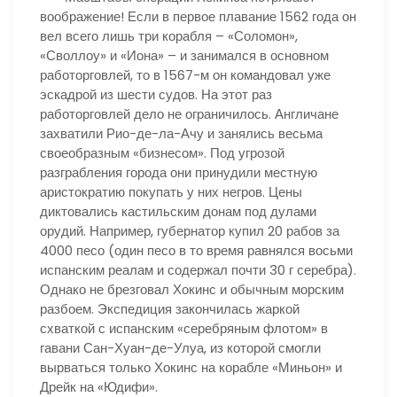
воображение! Если в первое плавание 1562 года он
вел всего лишь три корабля – «Соломон»,
«Своллоу» и «Иона» – и занимался в основном
работорговлей, то в 1567-м он командовал уже
эскадрой из шести судов. На этот раз
работорговлей дело не ограничилось. Англичане
захватили Рио-де-ла-Ачу и занялись весьма
своеобразным «бизнесом». Под угрозой
разграбления города они принудили местную
аристократию покупать у них негров. Цены
диктовались кастильским донам под дулами
орудий. Например, губернатор купил 20 рабов за
4000 песо (один песо в то время равнялся восьми
испанским реалам и содержал почти 30 г серебра).
Однако не брезговал Хокинс и обычным морским
разбоем. Экспедиция закончилась жаркой
схваткой с испанским «серебряным флотом» в
гавани Сан-Хуан-де-Улуа, из которой смогли
вырваться только Хокинс на корабле «Миньон» и
Дрейк на «Юдифи».