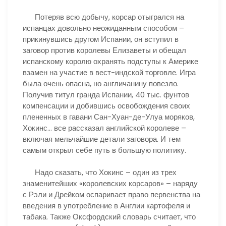
Потеряв всю добычу, корсар отыгрался на
испанцах довольно неожиданным способом –
прикинувшись другом Испании, он вступил в
заговор против королевы Елизаветы и обещал
испанскому королю охранять подступы к Америке
взамен на участие в вест-индской торговле. Игра
была очень опасна, но англичанину повезло.
Получив титул гранда Испании, 40 тыс. фунтов
компенсации и добившись освобождения своих
плененных в гавани Сан-Хуан-де-Улуа моряков,
Хокинс… все рассказал английской королеве –
включая мельчайшие детали заговора. И тем
самым открыл себе путь в большую политику.
Надо сказать, что Хокинс – один из трех
знаменитейших «королевских корсаров» – наряду
с Рэли и Дрейком оспаривает право первенства на
введения в употребление в Англии картофеля и
табака. Также Оксфордский словарь считает, что