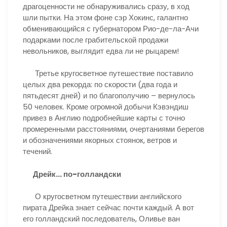
драгоценности не обнаруживались сразу, в ход
шли пытки. На этом фоне сэр Хокинс, галантно
обменивающийся с губернатором Рио-де-ла-Ачи
подарками после грабительской продажи
невольников, выглядит едва ли не рыцарем!
Третье кругосветное путешествие поставило
целых два рекорда: по скорости (два года и
пятьдесят дней) и по благополучию – вернулось
50 человек. Кроме огромной добычи Кэвэндиш
привез в Англию подробнейшие карты с точно
промеренными расстояниями, очертаниями берегов
и обозначениями якорных стоянок, ветров и
течений.
Дрейк… по-голландски
О кругосветном путешествии английского
пирата Дрейка знает сейчас почти каждый. А вот
его голландский последователь, Оливье ван