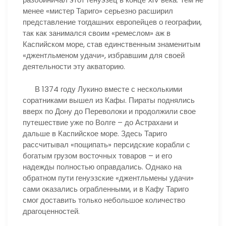
менее «мистер Тариго» серьезно расширил
представление тогдашних европейцев о географии,
так как занимался своим «ремеслом» аж в
Каспийском море, став единственным знаменитым
«джентльменом удачи», избравшим для своей
деятельности эту акваторию.
В 1374 году Лукино вместе с несколькими
соратниками вышел из Кафы. Пираты поднялись
вверх по Дону до Переволоки и продолжили свое
путешествие уже по Волге – до Астрахани и
дальше в Каспийское море. Здесь Тариго
рассчитывал «пощипать» персидские корабли с
богатым грузом восточных товаров – и его
надежды полностью оправдались. Однако на
обратном пути генуэзские «джентльмены удачи»
сами оказались ограбленными, и в Кафу Тариго
смог доставить только небольшое количество
драгоценностей.