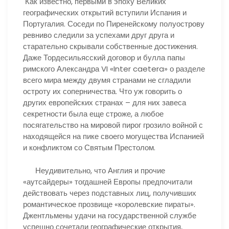
Как известно, первыми в эпоху Великих
географических открытий вступили Испания и
Португалия. Соседи по Пиренейскому полуострову
ревниво следили за успехами друг друга и
старательно скрывали собственные достижения.
Даже Тордесильясский договор и булла папы
римского Александра VI «Inter caetera» о разделе
всего мира между двумя странами не сгладили
остроту их соперничества. Что уж говорить о
других европейских странах – для них завеса
секретности была еще строже, а любое
посягательство на мировой пирог грозило войной с
находящейся на пике своего могущества Испанией
и конфликтом со Святым Престолом.
Неудивительно, что Англия и прочие
«аутсайдеры» тогдашней Европы предпочитали
действовать через подставных лиц, получивших
романтическое прозвище «королевские пираты».
Джентльмены удачи на государственной службе
успешно сочетали географические открытия,