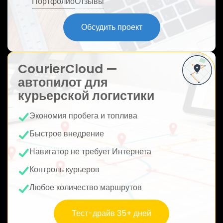
Портфолио
Отзывы
ю
Обсудить проект
CourierCloud —
автопилот для
курьерской логистики
Экономия пробега и топлива
Быстрое внедрение
Навигатор не требует Интернета
Контроль курьеров
Любое количество маршрутов
Тест-драйв 35+ дней