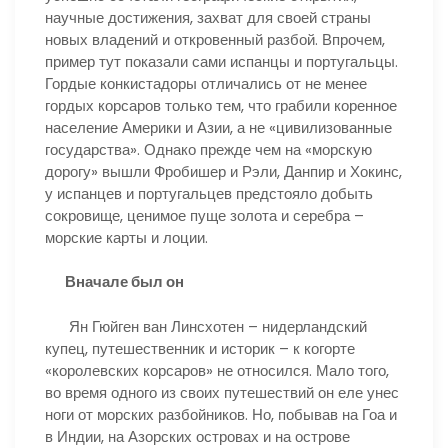
научные достижения, захват для своей страны
новых владений и откровенный разбой. Впрочем,
пример тут показали сами испанцы и португальцы.
Гордые конкистадоры отличались от не менее
гордых корсаров только тем, что грабили коренное
население Америки и Азии, а не «цивилизованные
государства». Однако прежде чем на «морскую
дорогу» вышли Фробишер и Рэли, Данпир и Хокинс,
у испанцев и португальцев предстояло добыть
сокровище, ценимое пуще золота и серебра –
морские карты и лоции.
Вначале был он
Ян Гюйген ван Линсхотен – нидерландский
купец, путешественник и историк – к когорте
«королевских корсаров» не относился. Мало того,
во время одного из своих путешествий он еле унес
ноги от морских разбойников. Но, побывав на Гоа и
в Индии, на Азорских островах и на острове