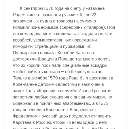
К сентябрю 1570 года на счету у «атамана
Роде», как его называли русские, было 22
захваченных судна с товаром на сумму в
полмиллиона ефимков (серебряных талеров). Под
его командованием находилась эскадра из шести
кораблей, укомплектованных норвежцами,
поморами, стрельцами и пушкарями из
Пушкарского приказа. Корабли Карстена
доставляли Швеции и Польше так много хлопот,
что их короли посылали специальные эскадры,
чтобы поймать корсара – но безрезультатно.
Только в октябре 1570 года Роде был арестован в
Копенгагене датскими властями и заключен в
замок Галь. «Корсару на службе Ивана Грозного»
запретили любые сношения с внешним миром, но
содержали в приличных апартаментах, а в 1573
году перевели в Копенгаген. В переписке с
Фредериком II русский царь предлагал отправить
Карстена в Россию, чтобы «о всем здесь с него
сыскав, о том тебе после отписал бы». Но Роде так