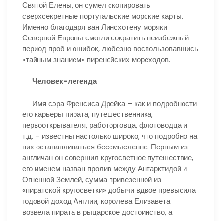
Святой Елены, он сумел скопировать
сверхсекретные португальские морские карты.
Именно благодаря ван Линсхотену моряки
Северной Европы смогли сократить неизбежный
период проб и ошибок, любезно воспользовавшись
«тайным знанием» пиренейских мореходов.
Человек-легенда
Имя сэра Френсиса Дрейка – как и подробности
его карьеры пирата, путешественника,
первооткрывателя, работорговца, флотоводца и
т.д. – известны настолько широко, что подробно на
них останавливаться бессмысленно. Первым из
англичан он совершил кругосветное путешествие,
его именем назван пролив между Антарктидой и
Огненной Землей, сумма привезенной из
«пиратской кругосветки» добычи вдвое превысила
годовой доход Англии, королева Елизавета
возвела пирата в рыцарское достоинство, а