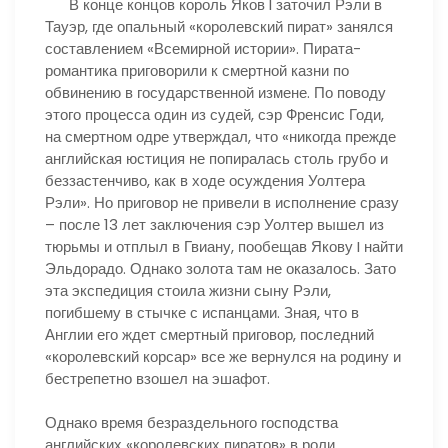
В конце концов король Яков I заточил Рэли в
Тауэр, где опальный «королевский пират» занялся
составлением «Всемирной истории». Пирата-
романтика приговорили к смертной казни по
обвинению в государственной измене. По поводу
этого процесса один из судей, сэр Френсис Годи,
на смертном одре утверждал, что «никогда прежде
английская юстиция не попиралась столь грубо и
беззастенчиво, как в ходе осуждения Уолтера
Рэли». Но приговор не привели в исполнение сразу
– после 13 лет заключения сэр Уолтер вышел из
тюрьмы и отплыл в Гвиану, пообещав Якову I найти
Эльдорадо. Однако золота там не оказалось. Зато
эта экспедиция стоила жизни сыну Рэли,
погибшему в стычке с испанцами. Зная, что в
Англии его ждет смертный приговор, последний
«королевский корсар» все же вернулся на родину и
бестрепетно взошел на эшафот.
Однако время безраздельного господства
английских «королевских пиратов» в роли