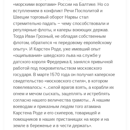
«морскими воротами» России на Балтике. Но со
вступлением в конфликт Речи Посполитой и
Швеции торговый оборот Нарвы стал
стремительно падать – чему способствовали и
регулярные флоты, и каперы воюющих держав.
Тогда Иван Грозный, не обладая собственным
флотом, обратился «к передовому европейскому
опыту». И Карстен Роде, уже имевший опыт
«ощипывания» шведского льва на службе у
датского короля Фредерика II, занялся привычной
работой под покровительством московского
государя. В марте 1570 года он получил каперское
свидетельство «московского стиля», в котором
повелевалось: «…силой врагов взять, а корабли их
огнем и мечом сыскать, зацеплять и истреблять
согласно нашего величества грамоты… А нашим
воеводам и приказным людям того атамана
Карстена Роде и его скиперов, товарищей и
помощников в наших пристанищах на море и на
земле в береженье и в чести держать».