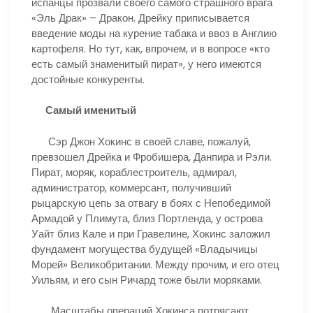
испанцы прозвали своего самого страшного врага
«Эль Драк» – Дракон. Дрейку приписывается
введение моды на курение табака и ввоз в Англию
картофеля. Но тут, как, впрочем, и в вопросе «кто
есть самый знаменитый пират», у него имеются
достойные конкуренты.
Самый именитый
Сэр Джон Хокинс в своей славе, пожалуй,
превзошел Дрейка и Фробишера, Данпира и Рэли.
Пират, моряк, кораблестроитель, адмирал,
администратор, коммерсант, получивший
рыцарскую цепь за отвагу в боях с Непобедимой
Армадой у Плимута, близ Портленда, у острова
Уайт близ Кале и при Гравелине, Хокинс заложил
фундамент могущества будущей «Владычицы
Морей» Великобритании. Между прочим, и его отец
Уильям, и его сын Ричард тоже были моряками.
Масштабы операций Хокинса потрясают