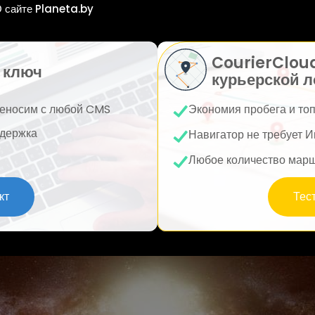
 сайте Planeta.by
CourierClou
 ключ
курьерской л
еносим с любой CMS
Экономия пробега и то
держка
Навигатор не требует И
Любое количество мар
кт
Тес