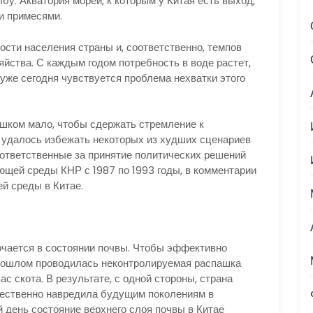
бу. Акватория морей, к которым у Китая есть выход,
и примесями.
ости населения страны и, соответственно, темпов
йства. С каждым годом потребность в воде растет,
уже сегодня чувствуется проблема нехватки этого
ишком мало, чтобы сдержать стремление к
 удалось избежать некоторых из худших сценариев
 ответственные за принятие политических решений
ющей среды КНР с 1987 по 1993 годы, в комментарии
й среды в Китае.
ючается в состоянии почвы. Чтобы эффективно
рошлом проводилась неконтролируемая распашка
с скота. В результате, с одной стороны, страна
ущественно навредила будущим поколениям в
 день состояние верхнего слоя почвы в Китае