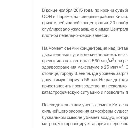
В конце ноября 2015 года, по иронии судь
ООН в Париже, на северные районы Китая, 
причем небывалой концентрации. 30 нояб
опубликовало ужасающие снимки Централь
плотной пепельно-серой завесой.
На момент съемки концентрация над Китаем
дыхательные пути и легкие человека, выз
3
превысило показатель в 560 мкг/м
при ре
3
здравоохранения максимуме в 25 мкг/м
. 
столице, городу Шэньян, где уровень загр
допустимую норму в 56 раз. Не раз доходи
приостановить производство на несколько д
катастрофическую ситуацию и позволить п
По свидетельствам ученых, смог в Китае 
сильнейшего засорения атмосферы сущест
буквальном смысле убивает воздух, котор
метров, что провоцирует аварии с серьез