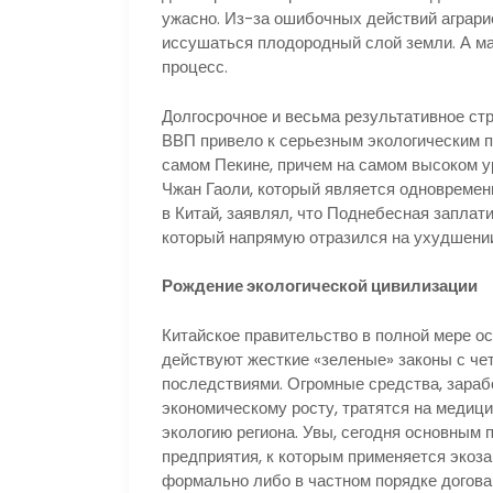
ужасно. Из-за ошибочных действий аграри
иссушаться плодородный слой земли. А ма
процесс.
Долгосрочное и весьма результативное ст
ВВП привело к серьезным экологическим по
самом Пекине, причем на самом высоком у
Чжан Гаоли, который является одновреме
в Китай, заявлял, что Поднебесная заплат
который напрямую отразился на ухудшении
Рождение экологической цивилизации
Китайское правительство в полной мере ос
действуют жесткие «зеленые» законы с че
последствиями. Огромные средства, зара
экономическому росту, тратятся на медиц
экологию региона. Увы, сегодня основным 
предприятия, к которым применяется экоз
формально либо в частном порядке догова