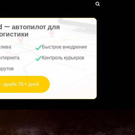
d — автопилот для
огистики
плива
Быстрое внедрение
нтернета
Контроль курьеров
шрутов
т-драйв 35+ дней