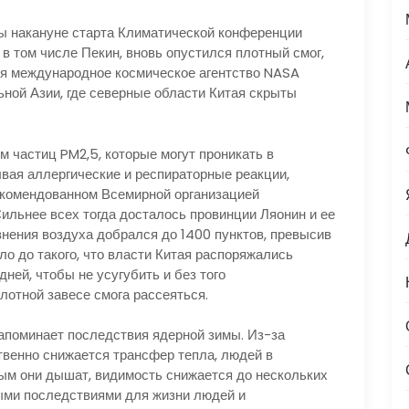
бы накануне старта Климатической конференции
в том числе Пекин, вновь опустился плотный смог,
ря международное космическое агентство NASA
ной Азии, где северные области Китая скрыты
 частиц PM2,5, которые могут проникать в
ывая аллергические и респираторные реакции,
комендованном Всемирной организацией
Сильнее всех тогда досталось провинции Ляонин и ее
язнения воздуха добрался до 1400 пунктов, превысив
ло до такого, что власти Китая распоряжались
ней, чтобы не усугубить и без того
лотной завесе смога рассеяться.
напоминает последствия ядерной зимы. Из-за
венно снижается трансфер тепла, людей в
ым они дышат, видимость снижается до нескольких
ными последствиями для жизни людей и