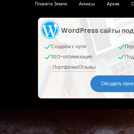
Планета Земля
Анонсы
Архив
О
WordPress сайты под
Создаём с нуля
Пер
SEO-оптимизация
Под
Портфолио
Отзывы
Обсудить прое