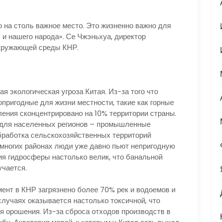
ю на столь важное место. Это жизненно важно для
 и нашего народа». Се Чжэньхуа, директор
окружающей среды КНР.
я экологическая угроза Китая. Из-за того что
пригодные для жизни местности, такие как горные
ления сконцентрировано на 10% территории страны.
 для населенных регионов – промышленные
бработка сельскохозяйственных территорий
многих районах люди уже давно пьют непригодную
ия гидросферы настолько велик, что банальной
чается.
ент в КНР загрязнено более 70% рек и водоемов и
лучаях оказывается настолько токсичной, что
ля орошения. Из-за сброса отходов производств в