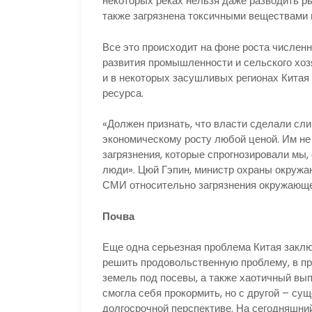
некоторых реках нельзя даже разводить ры
также загрязнена токсичными веществами 
Все это происходит на фоне роста численн
развития промышленности и сельского хозя
и в некоторых засушливых регионах Китая 
ресурса.
«Должен признать, что власти сделали сл
экономическому росту любой ценой. Им не
загрязнения, которые спрогнозировали мы,
люди». Цюй Гэпин, министр охраны окружа
СМИ относительно загрязнения окружающе
Почва
Еще одна серьезная проблема Китая закл
решить продовольственную проблему, в п
земель под посевы, а также хаотичный выпа
смогла себя прокормить, но с другой – с
долгосрочной перспективе. На сегодняшний