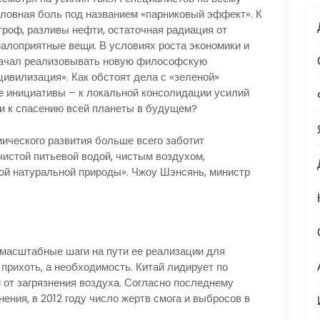
оловная боль под названием «парниковый эффект». К
троф, разливы нефти, остаточная радиация от
алоприятные вещи. В условиях роста экономики и
 начал реализовывать новую философскую
ивилизация». Как обстоят дела с «зеленой»
ие инициативы – к локальной консолидации усилий
ли к спасению всей планеты в будущем?
мического развития больше всего заботит
чистой питьевой водой, чистым воздухом,
ой натуральной природы». Чжоу Шэнсянь, министр
 масштабные шаги на пути ее реализации для
прихоть, а необходимость. Китай лидирует по
от загрязнения воздуха. Согласно последнему
ения, в 2012 году число жертв смога и выбросов в