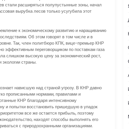
ев стали расширяться полупустынные зоны, начал
ссовая вырубка лесов только усугубила этот
ремление к экономическому развитию и наращиванию
следствиям. Об этом говорят в том числе и в
ровне. Так, член политбюро КПК, вице-премьер КНР
нно эффективным переговорщиком по поставкам газа
ила слишком высокую цену за экономический рост,
 экологии страны.
ознает нависшую над страной угрозу. В КНР давно
тко прописанными нормами, правилами и
ботанные КНР благодаря интенсивному
ину и попытки восстановить пришедшую в упадок
приоритетом все же остается прибыль, поэтому
аконодательство, находят способы выполнять его
риваться с природоохранными организациями.