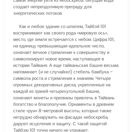
самой энергии уйти из небоскреба: бегущая вода
создает непреодолимую преграду для
энергетических потоков.
Как и любое здание со шпилем, Тайбэй 101
воспринимают как своего рода «мировую ось»,
место, где земля встречается с небом. Цифра 101,
на единицу превышающая идеальное число,
означает вечное стремление к совершенству и
символизирует новое время, наступающее в
истории Тайваня. А еще тайваньская башня весьма
напоминает (и не случайно!) стебель бамбука –
символа роста и стремления к знаниям. Четыре
огромных декоративных диска, укрепленные на
каждой из граней четырехугольной башни,
означают монеты и призваны привлечь в Тайвань
богатство и благополучие. Орнаменты в древнем
стиле «руи» 8-метровой высоты, которые также
нетрудно обнаружить на фасадах небоскреба,
даруют исцеление и защиту. С такой защитой
Тайбэю 101 точно ничего не угрожает.