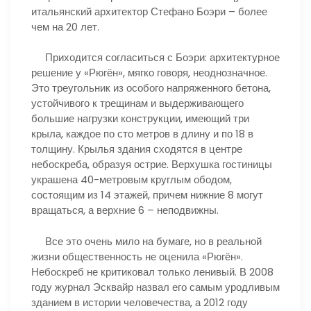
итальянский архитектор Стефано Боэри – более
чем на 20 лет.
Приходится согласиться с Боэри: архитектурное
решение у «Рюгён», мягко говоря, неоднозначное.
Это треугольник из особого напряженного бетона,
устойчивого к трещинам и выдерживающего
большие нагрузки конструкции, имеющий три
крыла, каждое по сто метров в длину и по 18 в
толщину. Крылья здания сходятся в центре
небоскреба, образуя острие. Верхушка гостиницы
украшена 40-метровым круглым ободом,
состоящим из 14 этажей, причем нижние 8 могут
вращаться, а верхние 6 – неподвижны.
Все это очень мило на бумаге, но в реальной
жизни общественность не оценила «Рюгён».
Небоскреб не критиковал только ленивый. В 2008
году журнал Эсквайр назвал его самым уродливым
зданием в истории человечества, а 2012 году