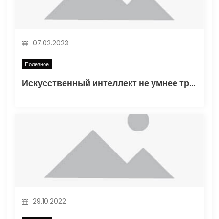
з
а
07.02.2023
п
Полезное
и
Искусственный интеллект не умнее трехлетнего ребенка
с
я
м
29.10.2022