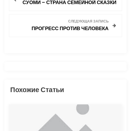
СУОМИ – СТРАНА СЕМЕЙНОЙ СКАЗКИ
а
в
СЛЕДУЮЩАЯ ЗАПИСЬ
ПРОГРЕСС ПРОТИВ ЧЕЛОВЕКА
и
г
а
ц
и
Похожие Статьи
я
п
о