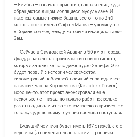
– Кимбла – означает ориентир, направление, куда
обращаются лицом молящиеся мусульмане. И
наконец, самые низкие башни, всего-то по 240
метров, носят имена Сафа и Марва – упомянутых
в Коране холмов, между которыми находился Зам-
Зам.
Сейчас в Саудовской Аравии в 50 км от города
Джадда началось строительство нового гиганта,
который заткнет за пояс даже Бурж-Халифа. Это
будет первый в истории человечества
километровый небоскреб, носящий справедливое
название Башня Королевства (Kingdom Tower).
Вообще-то, этот проект анонсировали еще
несколько лет назад, но начало работ несколько
раз откладывали из-за экономического кризиса. Но
теперь, судя по всему, лучшие времена наступили.
Будущий чемпион будет иметь 167 этажей, с его
вершины (а применительно к таким строениям