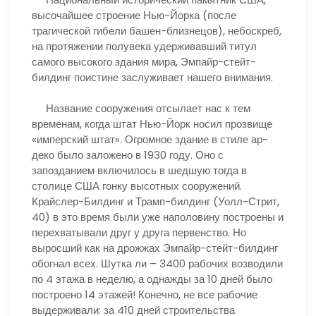
высочайшее строение Нью-Йорка (после
трагической гибели башен-близнецов), небоскреб,
на протяжении полувека удерживавший титул
самого высокого здания мира, Эмпайр-стейт-
билдинг поистине заслуживает нашего внимания.
Название сооружения отсылает нас к тем
временам, когда штат Нью-Йорк носил прозвище
«имперский штат». Огромное здание в стиле ар-
деко было заложено в 1930 году. Оно с
запозданием включилось в шедшую тогда в
столице США гонку высотных сооружений.
Крайслер-Билдинг и Трамп-билдинг (Уолл-Стрит,
40) в это время были уже наполовину построены и
перехватывали друг у друга первенство. Но
выросший как на дрожжах Эмпайр-стейт-билдинг
обогнал всех. Шутка ли – 3400 рабочих возводили
по 4 этажа в неделю, а однажды за 10 дней было
построено 14 этажей! Конечно, не все рабочие
выдерживали: за 410 дней строительства