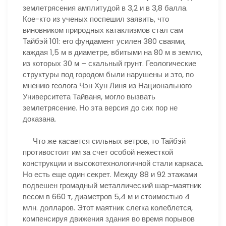
землетрясения амплитудой в 3,2 и в 3,8 балла.
Кое-кто из ученых поспешил заявить, что
виновником природных катаклизмов стал сам
Тайбэй 101: его фундамент усилен 380 сваями,
каждая 1,5 м в диаметре, вбитыми на 80 м в землю,
из которых 30 м – скальный грунт. Геологические
структуры под городом были нарушены и это, по
мнению геолога Чэн Хун Линя из Национального
Университета Тайваня, могло вызвать
землетрясение. Но эта версия до сих пор не
доказана.
Что же касается сильных ветров, то Тайбэй
противостоит им за счет особой нежесткой
конструкции и высокотехнологичной стали каркаса.
Но есть еще один секрет. Между 88 и 92 этажами
подвешен громадный металлический шар-маятник
весом в 660 т, диаметров 5,4 м и стоимостью 4
млн. долларов. Этот маятник слегка колеблется,
компенсируя движения здания во время порывов