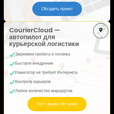
ю
Обсудить проект
CourierCloud —
автопилот для
курьерской логистики
Экономия пробега и топлива
Быстрое внедрение
Навигатор не требует Интернета
Контроль курьеров
Любое количество маршрутов
Тест-драйв 35+ дней