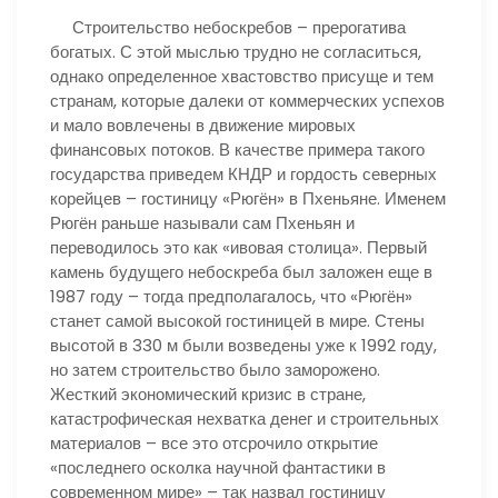
Строительство небоскребов – прерогатива
богатых. С этой мыслью трудно не согласиться,
однако определенное хвастовство присуще и тем
странам, которые далеки от коммерческих успехов
и мало вовлечены в движение мировых
финансовых потоков. В качестве примера такого
государства приведем КНДР и гордость северных
корейцев – гостиницу «Рюгён» в Пхеньяне. Именем
Рюгён раньше называли сам Пхеньян и
переводилось это как «ивовая столица». Первый
камень будущего небоскреба был заложен еще в
1987 году – тогда предполагалось, что «Рюгён»
станет самой высокой гостиницей в мире. Стены
высотой в 330 м были возведены уже к 1992 году,
но затем строительство было заморожено.
Жесткий экономический кризис в стране,
катастрофическая нехватка денег и строительных
материалов – все это отсрочило открытие
«последнего осколка научной фантастики в
современном мире» – так назвал гостиницу