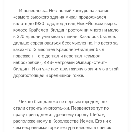
И понеслось… Негласный конкурс на звание
«самого высокого здания мира» продолжался
вплоть до 1930 года, когда над Нью-Йорком вырос
колосс Крайслер-билдинг ростом ни много ни мало
в 320 м, если учитывать шпиль. Казалось бы, все,
дальше соревноваться бессмысленно. Но всего за
каких-то 13 месяцев Крайслер-билдинг был
повержен – его догнал и перегнал «символ
небоскребов», 443-метровый Эмпайр-стейт-
билдинг. И он уже поставил жирную запятую в этой
дорогостоящей и зрелищной гонке.
Чикаго был далеко не первым городом, где
стали строить многоэтажки. Первенство тут по
праву принадлежит древнему городу Шибам,
расположенному в Королевстве Йемен. Его ни с
чем несравнимая архитектура внесена в список