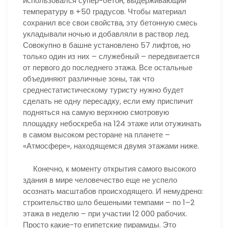
использовался супер-бетон, выдерживающий
температуру в +50 градусов. Чтобы материал
сохранил все свои свойства, эту бетонную смесь
укладывали ночью и добавляли в раствор лед.
Совокупно в башне установлено 57 лифтов, но
только один из них – служебный – передвигается
от первого до последнего этажа. Все остальные
объединяют различные зоны, так что
среднестатистическому туристу нужно будет
сделать не одну пересадку, если ему приспичит
подняться на самую верхнюю смотровую
площадку небоскреба на 124 этаже или отужинать
в самом высоком ресторане на планете –
«Атмосфере», находящемся двумя этажами ниже.
Конечно, к моменту открытия самого высокого
здания в мире человечество еще не успело
осознать масштабов происходящего. И немудрено:
строительство шло бешеными темпами – по 1–2
этажа в неделю – при участии 12 000 рабочих.
Просто какие-то египетские пирамиды. Это