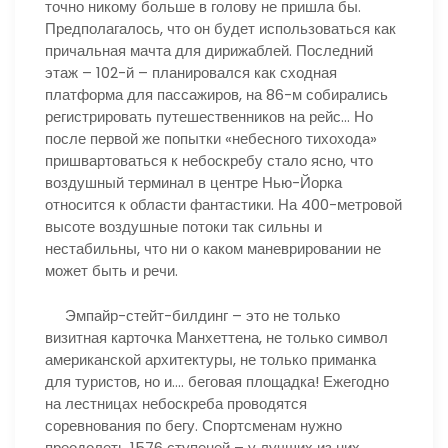
точно никому больше в голову не пришла бы.
Предполагалось, что он будет использоваться как
причальная мачта для дирижаблей. Последний
этаж – 102-й – планировался как сходная
платформа для пассажиров, на 86-м собирались
регистрировать путешественников на рейс… Но
после первой же попытки «небесного тихохода»
пришвартоваться к небоскребу стало ясно, что
воздушный терминал в центре Нью-Йорка
относится к области фантастики. На 400-метровой
высоте воздушные потоки так сильны и
нестабильны, что ни о каком маневрировании не
может быть и речи.
Эмпайр-стейт-билдинг – это не только
визитная карточка Манхеттена, не только символ
американской архитектуры, не только приманка
для туристов, но и…. беговая площадка! Ежегодно
на лестницах небоскреба проводятся
соревнования по бегу. Спортсменам нужно
преодолеть 1576 ступеней – у лучших из них