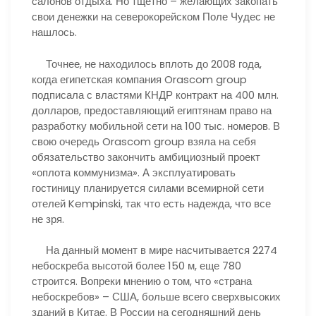
салонов отдыха. Но тщетно – желающих закопать
свои денежки на северокорейском Поле Чудес не
нашлось.
Точнее, не находилось вплоть до 2008 года,
когда египетская компания Orascom group
подписала с властями КНДР контракт на 400 млн.
долларов, предоставляющий египтянам право на
разработку мобильной сети на 100 тыс. номеров. В
свою очередь Orascom group взяла на себя
обязательство закончить амбициозный проект
«оплота коммунизма». А эксплуатировать
гостиницу планируется силами всемирной сети
отелей Kempinski, так что есть надежда, что все
не зря.
На данный момент в мире насчитывается 2274
небоскреба высотой более 150 м, еще 780
строится. Вопреки мнению о том, что «страна
небоскребов» – США, больше всего сверхвысоких
зданий в Китае. В России на сегодняшний день