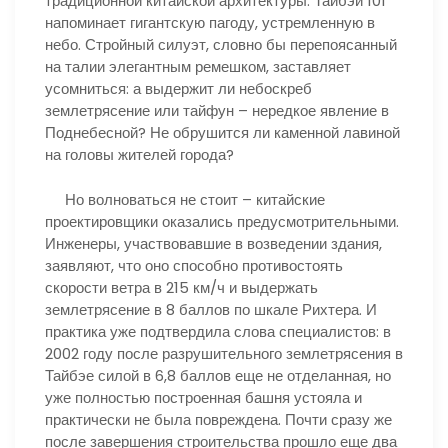
традиционной китайской архитектуры. Тайбэй 101
напоминает гигантскую пагоду, устремленную в
небо. Стройный силуэт, словно бы перепоясанный
на талии элегантным ремешком, заставляет
усомниться: а выдержит ли небоскреб
землетрясение или тайфун – нередкое явление в
Поднебесной? Не обрушится ли каменной лавиной
на головы жителей города?
Но волноваться не стоит – китайские
проектировщики оказались предусмотрительными.
Инженеры, участвовавшие в возведении здания,
заявляют, что оно способно противостоять
скорости ветра в 215 км/ч и выдержать
землетрясение в 8 баллов по шкале Рихтера. И
практика уже подтвердила слова специалистов: в
2002 году после разрушительного землетрясения в
Тайбэе силой в 6,8 баллов еще не отделанная, но
уже полностью построенная башня устояла и
практически не была повреждена. Почти сразу же
после завершения строительства прошло еще два