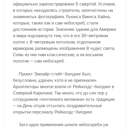
официально зарегистрировано 5 смертей. Условия,
в которых находились строители, запечатлены на
знаменитых фотографиях Льюиса Викеса Хайна,
которые, также как и сам небоскреб, стали
достоянием истории. Значение здания для Америки
и мира подчеркнуто тем, что в его 30-метровом
холле с 8-метровым потолком, отделанном
мрамором, размещены изображения 8 чудес света.
Семь из них нам классические, а на восьмом
полотне – сам небоскреб.
Проект Эмпайр-стейт-билдинг был,
безусловно, удачен, хотя и не оригинален.
Архитекторы многое взяли от Рейнолдс-билдинг в
Северной Каролине. Так много, что до сих пор у
сотрудников «почтенного великана» есть традиция
– на День отцов отсылать поздравительные
открытки персоналу Рейнолдс-билдинг.
Зато идея применения шпиля небоскреба уж