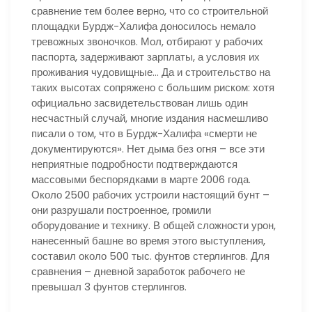
сравнение тем более верно, что со строительной
площадки Бурдж-Халифа доносилось немало
тревожных звоночков. Мол, отбирают у рабочих
паспорта, задерживают зарплаты, а условия их
проживания чудовищные… Да и строительство на
таких высотах сопряжено с большим риском: хотя
официально засвидетельствован лишь один
несчастный случай, многие издания насмешливо
писали о том, что в Бурдж-Халифа «смерти не
документируются». Нет дыма без огня – все эти
неприятные подробности подтверждаются
массовыми беспорядками в марте 2006 года.
Около 2500 рабочих устроили настоящий бунт –
они разрушали построенное, громили
оборудование и технику. В общей сложности урон,
нанесенный башне во время этого выступления,
составил около 500 тыс. фунтов стерлингов. Для
сравнения – дневной заработок рабочего не
превышал 3 фунтов стерлингов.