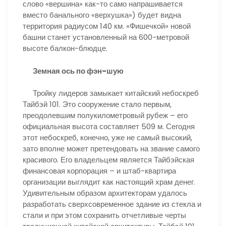
слово «вершина» как-то само напрашивается
вместо банального «верхушка») будет видна
территория радиусом 140 км. «Фишечкой» новой
башни станет установленный на 600-метровой
высоте балкон-блюдце.
Земная ось по фэн-шую
Тройку лидеров замыкает китайский небоскреб
Тайбэй 101. Это сооружение стало первым,
преодолевшим полукилометровый рубеж – его
официальная высота составляет 509 м. Сегодня
этот небоскреб, конечно, уже не самый высокий,
зато вполне может претендовать на звание самого
красивого. Его владельцем является Тайбэйская
финансовая корпорация – и штаб-квартира
организации выглядит как настоящий храм денег.
Удивительным образом архитекторам удалось
разработать сверхсовременное здание из стекла и
стали и при этом сохранить отчетливые черты