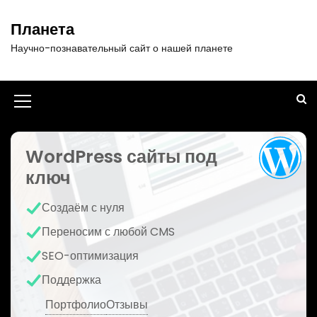
П
е
Планета
р
Научно-познавательный сайт о нашей планете
е
й
т
и
И
к
к
с
о
WordPress сайты под
о
д
ключ
н
е
р
к
Создаём с нуля
ж
а
и
Переносим с любой CMS
м
м
SEO-оптимизация
о
е
м
Поддержка
у
н
Портфолио
Отзывы