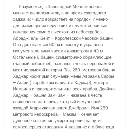
Разумеется, в Заповедной Мечети всегда
множество паломников, а во время ежегодного
хаджа их число возрастает на порядок. Именно
для размещения верующих и служат основные
помещения самого высокого из небоскребов
Абрадж-аль-Бейт – Королевской Часовой башни.
Она достигает аж 601 м в высоту и украшена
монументальными часами диаметром в 43 м.
Остальные 6 башен, симметрично обрамляющие
главный небоскреб, названы в честь персонажей и
мест исламской истории. Так, 260-метровая башня
Хаджар носит имя служанки жены Авраама Сарры
– Агари (в арабском варианте Хаджар), матери
Исмаила и прародительницы всех арабов. Двойник
Хаджар – башня Зам-Зам – названа в честь
священного источника, который измученной
жаждой Агари указал ангел Джебраил. Имя 250-
метрового небоскреба – Макам – означает
духовное состояние умиротворения на пути
самосовершенствования. А название его близнеца