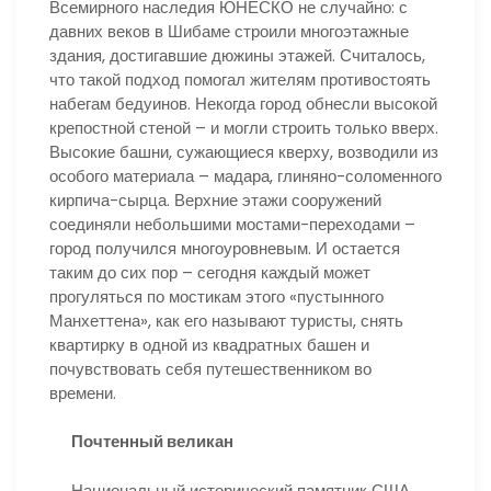
Всемирного наследия ЮНЕСКО не случайно: с
давних веков в Шибаме строили многоэтажные
здания, достигавшие дюжины этажей. Считалось,
что такой подход помогал жителям противостоять
набегам бедуинов. Некогда город обнесли высокой
крепостной стеной – и могли строить только вверх.
Высокие башни, сужающиеся кверху, возводили из
особого материала – мадара, глиняно-соломенного
кирпича-сырца. Верхние этажи сооружений
соединяли небольшими мостами-переходами –
город получился многоуровневым. И остается
таким до сих пор – сегодня каждый может
прогуляться по мостикам этого «пустынного
Манхеттена», как его называют туристы, снять
квартирку в одной из квадратных башен и
почувствовать себя путешественником во
времени.
Почтенный великан
Национальный исторический памятник США,