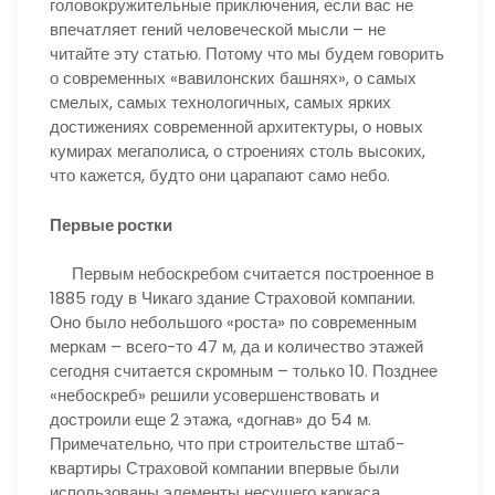
головокружительные приключения, если вас не
впечатляет гений человеческой мысли – не
читайте эту статью. Потому что мы будем говорить
о современных «вавилонских башнях», о самых
смелых, самых технологичных, самых ярких
достижениях современной архитектуры, о новых
кумирах мегаполиса, о строениях столь высоких,
что кажется, будто они царапают само небо.
Первые ростки
Первым небоскребом считается построенное в
1885 году в Чикаго здание Страховой компании.
Оно было небольшого «роста» по современным
меркам – всего-то 47 м, да и количество этажей
сегодня считается скромным – только 10. Позднее
«небоскреб» решили усовершенствовать и
достроили еще 2 этажа, «догнав» до 54 м.
Примечательно, что при строительстве штаб-
квартиры Страховой компании впервые были
использованы элементы несущего каркаса.