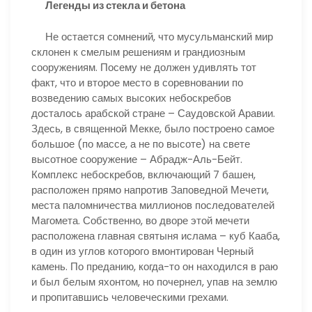
Легенды из стекла и бетона
Не остается сомнений, что мусульманский мир
склонен к смелым решениям и грандиозным
сооружениям. Посему не должен удивлять тот
факт, что и второе место в соревновании по
возведению самых высоких небоскребов
досталось арабской стране – Саудовской Аравии.
Здесь, в священной Мекке, было построено самое
большое (по массе, а не по высоте) на свете
высотное сооружение – Абрадж-Аль-Бейт.
Комплекс небоскребов, включающий 7 башен,
расположен прямо напротив Заповедной Мечети,
места паломничества миллионов последователей
Магомета. Собственно, во дворе этой мечети
расположена главная святыня ислама – куб Кааба,
в один из углов которого вмонтирован Черный
камень. По преданию, когда-то он находился в раю
и был белым яхонтом, но почернел, упав на землю
и пропитавшись человеческими грехами.