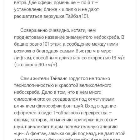
ветра. Две сферы поменьше – по 6 т –
установлены ближе к шпилю и не дают
расшататься верхушке Тайбэя 101.
Совершенно очевидно, кстати, чем
продиктовано название знаменитого небоскреба. В
башне ровно 101 этаж, а сообщение между ними
возможно благодаря самым быстрым в мире
лифтам, способным двигаться со скоростью 16 м/с
(это около 60 км/ч).
Сами жители Тайваня гордятся не только
технологичностью и красотой великолепного
небоскреба. Дело в том, что в нем много
символичного: он создавался под отчетливым
влиянием философии фэн-шуй. Вход в здание
оформлен в виде Т-образного перекрестка –
форма, которая, по мнению приверженцев фэн-
шуй, привлекает в дом положительную энергию
«ци». А фонтан, замыкающий подъезд, не дает этой