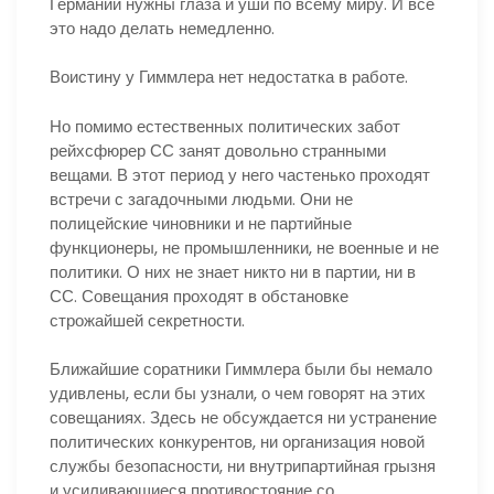
Германии нужны глаза и уши по всему миру. И все
это надо делать немедленно.
Воистину у Гиммлера нет недостатка в работе.
Но помимо естественных политических забот
рейхсфюрер СС занят довольно странными
вещами. В этот период у него частенько проходят
встречи с загадочными людьми. Они не
полицейские чиновники и не партийные
функционеры, не промышленники, не военные и не
политики. О них не знает никто ни в партии, ни в
СС. Совещания проходят в обстановке
строжайшей секретности.
Ближайшие соратники Гиммлера были бы немало
удивлены, если бы узнали, о чем говорят на этих
совещаниях. Здесь не обсуждается ни устранение
политических конкурентов, ни организация новой
службы безопасности, ни внутрипартийная грызня
и усиливающиеся противостояние со