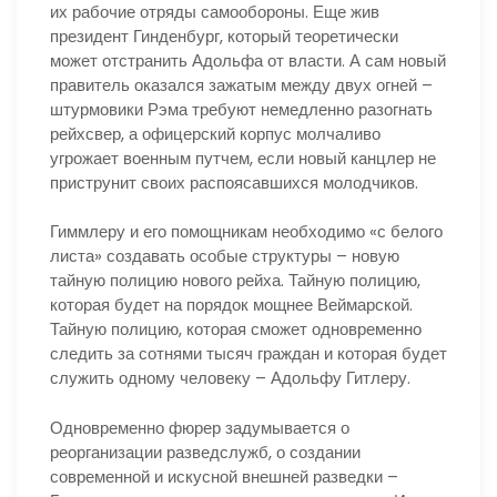
их рабочие отряды самообороны. Еще жив
президент Гинденбург, который теоретически
может отстранить Адольфа от власти. А сам новый
правитель оказался зажатым между двух огней –
штурмовики Рэма требуют немедленно разогнать
рейхсвер, а офицерский корпус молчаливо
угрожает военным путчем, если новый канцлер не
приструнит своих распоясавшихся молодчиков.
Гиммлеру и его помощникам необходимо «с белого
листа» создавать особые структуры – новую
тайную полицию нового рейха. Тайную полицию,
которая будет на порядок мощнее Веймарской.
Тайную полицию, которая сможет одновременно
следить за сотнями тысяч граждан и которая будет
служить одному человеку – Адольфу Гитлеру.
Одновременно фюрер задумывается о
реорганизации разведслужб, о создании
современной и искусной внешней разведки –