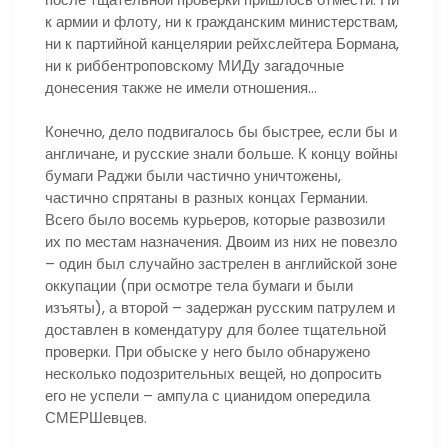
к армии и флоту, ни к гражданским министерствам,
ни к партийной канцелярии рейхслейтера Бормана,
ни к риббентроповскому МИДу загадочные
донесения также не имели отношения…
Конечно, дело подвигалось бы быстрее, если бы и
англичане, и русские знали больше. К концу войны
бумаги Раджи были частично уничтожены,
частично спрятаны в разных концах Германии.
Всего было восемь курьеров, которые развозили
их по местам назначения. Двоим из них не повезло
– один был случайно застрелен в английской зоне
оккупации (при осмотре тела бумаги и были
изъяты), а второй – задержан русским патрулем и
доставлен в комендатуру для более тщательной
проверки. При обыске у него было обнаружено
несколько подозрительных вещей, но допросить
его не успели – ампула с цианидом опередила
СМЕРШевцев.