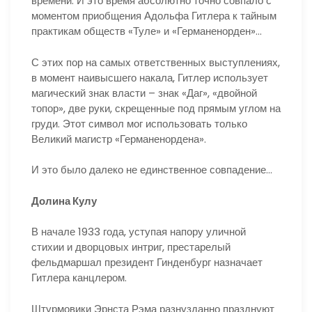
времени. И это время абсолютно точно совпало с
моментом приобщения Адольфа Гитлера к тайным
практикам обществ «Туле» и «Германенорден»…
С этих пор на самых ответственных выступлениях,
в момент наивысшего накала, Гитлер использует
магический знак власти – знак «Даг», «двойной
топор», две руки, скрещенные под прямым углом на
груди. Этот символ мог использовать только
Великий магистр «Германенордена».
И это было далеко не единственное совпадение…
Долина Кулу
В начале 1933 года, уступая напору уличной
стихии и дворцовых интриг, престарелый
фельдмаршал президент Гинденбург назначает
Гитлера канцлером.
Штурмовики Эрнста Рэма разнузданно празднуют