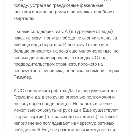
победу, устраивая грандиозные факельные
шествия и дикие погромы в пивнушках и рабочих
кварталах.
Пьяные солдафоны из СА (штурмовые отряды)
никак не могут понять: победа не окончательна, за
нее еще надо бороться. И поэтому Гитлер все
больше опирается на пока еще малочисленные, но
весьма дисциплинированные отряды СС под
предводительством странного, похожего на
неприметного чиновника, человека по имени Генрих
Гиммлер.
У СС очень много работы. Да, Гитлер уже канцлер
Германии, да, в его руках огромные полномочия и
он популярен среди немцев. Но власть все еще
может выскользнуть из рук наци. Еще существуют
старые партии (от правых до католиков), которые
неприязненно поглядывают на чересчур ретивых
победителей. Еще не разгромлены коммунисты и