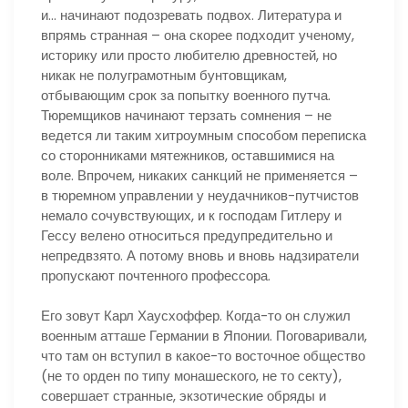
и… начинают подозревать подвох. Литература и
впрямь странная – она скорее подходит ученому,
историку или просто любителю древностей, но
никак не полуграмотным бунтовщикам,
отбывающим срок за попытку военного путча.
Тюремщиков начинают терзать сомнения – не
ведется ли таким хитроумным способом переписка
со сторонниками мятежников, оставшимися на
воле. Впрочем, никаких санкций не применяется –
в тюремном управлении у неудачников-путчистов
немало сочувствующих, и к господам Гитлеру и
Гессу велено относиться предупредительно и
непредвзято. А потому вновь и вновь надзиратели
пропускают почтенного профессора.
Его зовут Карл Хаусхоффер. Когда-то он служил
военным атташе Германии в Японии. Поговаривали,
что там он вступил в какое-то восточное общество
(не то орден по типу монашеского, не то секту),
совершает странные, экзотические обряды и