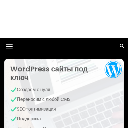
И
к
WordPress сайты под
о
ключ
н
к
Создаём с нуля
а
Переносим с любой CMS
м
SEO-оптимизация
е
Поддержка
н