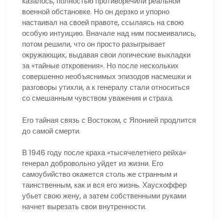
казалось, полностью противоречили реальной
военной обстановке. Но он дерзко и упорно
настаивал на своей правоте, ссылаясь на свою
особую интуицию. Вначале над ним посмеивались,
потом решили, что он просто разыгрывает
окружающих, выдавая свои логические выкладки
за «тайные откровения». Но после нескольких
совершенно необъяснимых эпизодов насмешки и
разговоры утихли, а к генералу стали относиться
со смешанным чувством уважения и страха.
Его тайная связь с Востоком, с Японией продлится
до самой смерти.
В 1946 году после краха «тысячелетнего рейха»
генерал добровольно уйдет из жизни. Его
самоубийство окажется столь же странным и
таинственным, как и вся его жизнь. Хаусхоффер
убьет свою жену, а затем собственными руками
начнет вырезать свои внутренности.