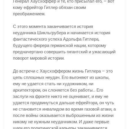
Генерал Хаусхоффер и те, кто присылал его, – вот
кому ефрейтор Гитлер обязан своим
преображением.
С этого момента заканчивается история
неудачника Шикльгрубера и начинается история
фантастического успеха Адольфа Гитлера,
будущего фюрера германской нации, которому
предначертано совершить гигантский и ужасающий
поворот мировой истории.
До встречи с Хаусхоффером жизнь Гитлера – это
цепь сплошных неудач. Его выгоняют из школы,
ему не удается стать ни художником, ни
архитектором, он слоняется без работы… Его
заслуги на фронте никто не оценивает, и ему не
удается продвинуться дальше ефрейтора, он чуть
не становится инвалидом во время газовой атаки, а
после войны оказывается выброшенным из жизни
никому не нужным неудачником. И даже первые
шаги его политической карьеры заканчиваются