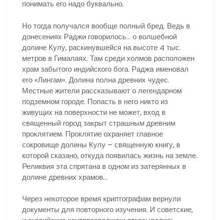
понимать его надо буквально.
Но тогда получался вообще полный бред. Ведь в
донесениях Раджи говорилось… о волшебной
долине Кулу, раскинувшейся на высоте 4 тыс.
метров в Гималаях. Там среди холмов расположен
храм забытого индийского бога. Раджа именовал
его «Лингам». Долина полна древних чудес.
Местные жители рассказывают о легендарном
подземном городе. Попасть в него никто из
живущих на поверхности не может, вход в
священный город закрыт страшным древним
проклятием. Проклятие охраняет главное
сокровище долины Кулу – священную книгу, в
которой сказано, откуда появилась жизнь на земле.
Реликвия эта спрятана в одном из затерянных в
долине древних храмов…
Через некоторое время криптографам вернули
документы для повторного изучения. И советские,