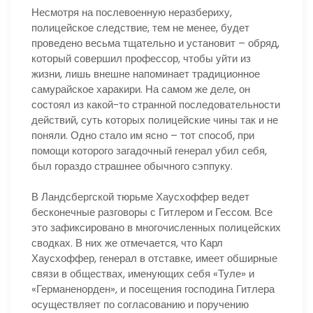
Несмотря на послевоенную неразбериху,
полицейское следствие, тем не менее, будет
проведено весьма тщательно и установит – обряд,
который совершил профессор, чтобы уйти из
жизни, лишь внешне напоминает традиционное
самурайское харакири. На самом же деле, он
состоял из какой-то странной последовательности
действий, суть которых полицейские чины так и не
поняли. Одно стало им ясно – тот способ, при
помощи которого загадочный генерал убил себя,
был гораздо страшнее обычного сэппуку.
В Ландсбергской тюрьме Хаусхоффер ведет
бесконечные разговоры с Гитлером и Гессом. Все
это зафиксировано в многочисленных полицейских
сводках. В них же отмечается, что Карл
Хаусхоффер, генерал в отставке, имеет обширные
связи в обществах, именующих себя «Туле» и
«Германенорден», и посещения господина Гитлера
осуществляет по согласованию и поручению