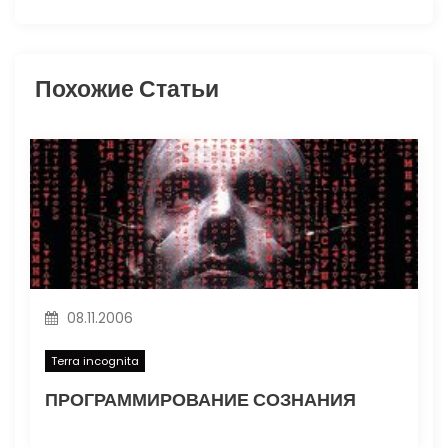
я
п
Похожие Статьи
о
з
а
п
и
08.11.2006
с
Terra incognita
я
ПРОГРАММИРОВАНИЕ СОЗНАНИЯ
м