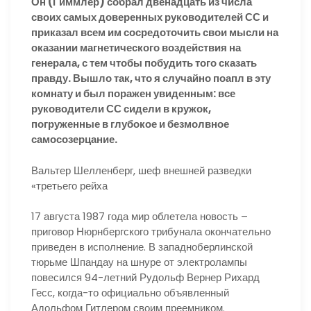
Он (Гиммлер) собрал двенадцать из числа
своих самых доверенных руководителей СС и
приказал всем им сосредоточить свои мысли на
оказании магнетического воздействия на
генерала, с тем чтобы побудить того сказать
правду. Вышло так, что я случайно поапл в эту
комнату и был поражен увиденным: все
руководители СС сидели в кружок,
погруженные в глубокое и безмолвное
самосозерцание.
Вальтер Шелленберг, шеф внешней разведки
«третьего рейха
17 августа 1987 года мир облетела новость –
приговор Нюрнбергского трибунала окончательно
приведен в исполнение. В западноберлинской
тюрьме Шпандау на шнуре от электролампы
повесился 94-летний Рудольф Вернер Рихард
Гесс, когда-то официально объявленный
Адольфом Гитлером своим преемником.