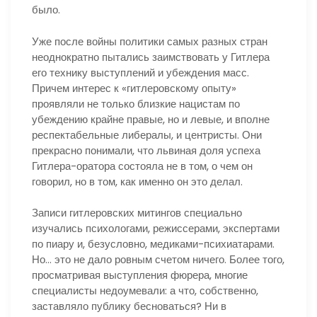
было.
Уже после войны политики самых разных стран
неоднократно пытались заимствовать у Гитлера
его технику выступлений и убеждения масс.
Причем интерес к «гитлеровскому опыту»
проявляли не только близкие нацистам по
убеждению крайне правые, но и левые, и вполне
респектабельные либералы, и центристы. Они
прекрасно понимали, что львиная доля успеха
Гитлера-оратора состояла не в том, о чем он
говорил, но в том, как именно он это делал.
Записи гитлеровских митингов специально
изучались психологами, режиссерами, экспертами
по пиару и, безусловно, медиками-психиатарами.
Но… это не дало ровным счетом ничего. Более того,
просматривая выступления фюрера, многие
специалисты недоумевали: а что, собственно,
заставляло публику бесноваться? Ни в