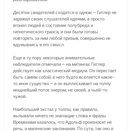
Десятки свидетелей сходятся в одном – Гитлер не
заражал своих слушателей идеями, а просто
вгонял людей в состояние полубреда и
гипнотического транса, и они были готовы
повторять за ним любой призыв, совершенно не
вдумываясь в его смысл.
Еще в ту пору некоторые внимательные
наблюдатели отмечали – на митингах Гитлер
действует как классический медиум. Он перестает
быть самим собой, в него будто вселяется какое-
то иное существо – и он выплескивает на толпу
мощнейший поток энергии, не своей, а чьей-то
чужой.
Наибольший экстаз у толпы, как правило,
вызывали ничего не значащие слова и фразы.
Временами казалось, что Адольф произносит не
речь, а магические заклинания. По сути, так оно и