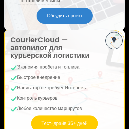
Портфолио
Отзывы
ю
Обсудить проект
CourierCloud —
автопилот для
курьерской логистики
Экономия пробега и топлива
Быстрое внедрение
Навигатор не требует Интернета
Контроль курьеров
Любое количество маршрутов
Тест-драйв 35+ дней