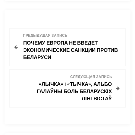
Н
ПРЕДЫДУЩАЯ ЗАПИСЬ
ПОЧЕМУ ЕВРОПА НЕ ВВЕДЕТ
а
ЭКОНОМИЧЕСКИЕ САНКЦИИ ПРОТИВ
БЕЛАРУСИ
в
и
СЛЕДУЮЩАЯ ЗАПИСЬ
«ЛЫЧКА» I «ТЫЧКА», АЛЬБО
г
ГАЛАЎНЫ БОЛЬ БЕЛАРУСКІХ
ЛІНГВІСТАЎ
а
ц
и