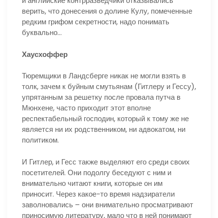
и английские контрразведчики отказывались
верить, что донесения о долине Кулу, помеченные
редким грифом секретности, надо понимать
буквально…
Хаусхоффер
Тюремщики в Ландсберге никак не могли взять в
толк, зачем к буйным смутьянам (Гитлеру и Гессу),
упрятанным за решетку после провала путча в
Мюнхене, часто приходит этот вполне
респектабельный господин, который к тому же не
является ни их родственником, ни адвокатом, ни
политиком.
И Гитлер, и Гесс также выделяют его среди своих
посетителей. Они подолгу беседуют с ним и
внимательно читают книги, которые он им
приносит. Через какое-то время надзиратели
заволновались – они внимательно просматривают
приносимую литературу, мало что в ней понимают